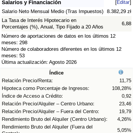
Salarios y Financiación
[
Editar
]
Índice de criminalidad por país
Salario Neto Mensual Medio (Tras Impuestos)
8.382,29 zł
Sanidad
La Tasa de Interés Hipotecario en
6,88
Porcentajes (%), Anual, Tipo Fijado a 20 Años
Índice de Sanidad (Actual)
Número de aportaciones de datos en los últimos 12
meses: 298
Índice de Sanidad
Número de colaboradores diferentes en los últimos 12
meses: 53
Última actualización: Agosto 2026
Índice de Sanidad por País
Índice
Contaminación
Relación Precio/Renta:
11,75
Hipoteca como Porcentaje de Ingresos:
108,28%
Índice de Contaminación (Actual)
Índice de Acceso a Crédito:
0,92
Relación Precio/Alquiler – Centro Urbano:
23,46
Índice de contaminación
Relación Precio/Alquiler – Fuera del Centro:
19,79
Rendimiento Bruto del Alquiler (Centro Urbano):
4,26%
Índice de Contaminación por País
Rendimiento Bruto del Alquiler (Fuera del
5,05%