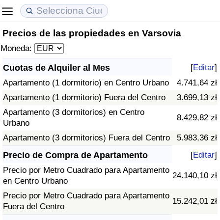
Precios de las propiedades en Varsovia
Coste de vida
Precios de las propiedades
Calidad de Vida
Moneda:
Índice de Costo de Vida (Actual)
Índice de Precios de Inmuebles (Actual)
Índice de Calidad de Vida
Cuotas de Alquiler al Mes
[
Editar
]
Apartamento (1 dormitorio) en Centro Urbano
4.741,64 zł
Índice de Costo de Vida
Índice de Precios de Inmuebles
Índice de Calidad de Vida (Actual)
Apartamento (1 dormitorio) Fuera del Centro
3.699,13 zł
Índice de costo de vida por país
Índice de Precios de Inmuebles por País
Índice de calidad de vida por país
Apartamento (3 dormitorios) en Centro
8.429,82 zł
Urbano
en aqaba
Delincuencia
Apartamento (3 dormitorios) Fuera del Centro
5.983,36 zł
Precio de Compra de Apartamento
[
Editar
]
Calificación del Índice de Criminalidad
Precio por Metro Cuadrado para Apartamento
(Actual)
24.140,10 zł
en Centro Urbano
Precio por Metro Cuadrado para Apartamento
Índice de Criminalidad
15.242,01 zł
Fuera del Centro