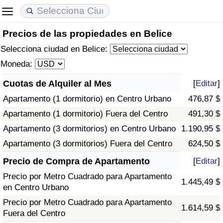
Precios de las propiedades en Belice
Coste de vida
Precios de las propiedades
Calidad de Vida
Selecciona ciudad en Belice:
Índice de Costo de Vida (Actual)
Índice de Precios de Inmuebles (Actual)
Índice de Calidad de Vida
Moneda:
Cuotas de Alquiler al Mes
[
Editar
]
Índice de Costo de Vida
Índice de Precios de Inmuebles
Índice de Calidad de Vida (Actual)
Apartamento (1 dormitorio) en Centro Urbano
476,87 $
Índice de costo de vida por país
Índice de Precios de Inmuebles por País
Índice de calidad de vida por país
Apartamento (1 dormitorio) Fuera del Centro
491,30 $
Apartamento (3 dormitorios) en Centro Urbano
1.190,95 $
en aqaba
Delincuencia
Apartamento (3 dormitorios) Fuera del Centro
624,50 $
Precio de Compra de Apartamento
[
Editar
]
Calificación del Índice de Criminalidad
(Actual)
Precio por Metro Cuadrado para Apartamento
1.445,49 $
en Centro Urbano
Índice de Criminalidad
Precio por Metro Cuadrado para Apartamento
1.614,59 $
Fuera del Centro