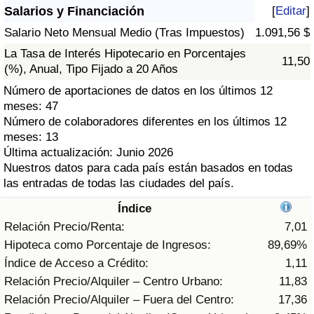
Índice de criminalidad por país
Salarios y Financiación
[
Editar
]
Salario Neto Mensual Medio (Tras Impuestos)
1.091,56 $
Sanidad
La Tasa de Interés Hipotecario en Porcentajes
11,50
(%), Anual, Tipo Fijado a 20 Años
Índice de Sanidad (Actual)
Número de aportaciones de datos en los últimos 12
meses: 47
Índice de Sanidad
Número de colaboradores diferentes en los últimos 12
meses: 13
Índice de Sanidad por País
Última actualización: Junio 2026
Nuestros datos para cada país están basados en todas
las entradas de todas las ciudades del país.
Contaminación
Índice
Índice de Contaminación (Actual)
Relación Precio/Renta:
7,01
Hipoteca como Porcentaje de Ingresos:
89,69%
Índice de contaminación
Índice de Acceso a Crédito:
1,11
Relación Precio/Alquiler – Centro Urbano:
11,83
Índice de Contaminación por País
Relación Precio/Alquiler – Fuera del Centro:
17,36