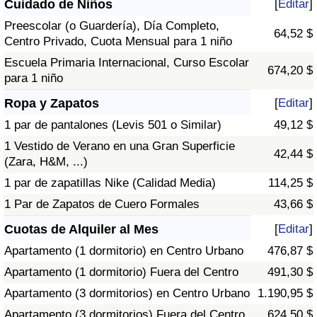
Cuidado de Niños
[
Editar
]
Preescolar (o Guardería), Día Completo,
64,52 $
Centro Privado, Cuota Mensual para 1 niño
Escuela Primaria Internacional, Curso Escolar
674,20 $
para 1 niño
Ropa y Zapatos
[
Editar
]
1 par de pantalones (Levis 501 o Similar)
49,12 $
1 Vestido de Verano en una Gran Superficie
42,44 $
(Zara, H&M, ...)
1 par de zapatillas Nike (Calidad Media)
114,25 $
1 Par de Zapatos de Cuero Formales
43,66 $
Cuotas de Alquiler al Mes
[
Editar
]
Apartamento (1 dormitorio) en Centro Urbano
476,87 $
Apartamento (1 dormitorio) Fuera del Centro
491,30 $
Apartamento (3 dormitorios) en Centro Urbano
1.190,95 $
Apartamento (3 dormitorios) Fuera del Centro
624,50 $