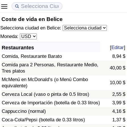
Coste de vida en Belice
Coste de vida
Precios de las propiedades
Calidad de Vida
Selecciona ciudad en Belice:
Índice de Costo de Vida (Actual)
Índice de Precios de Inmuebles (Actual)
Índice de Calidad de Vida
Moneda:
Restaurantes
[
Editar
]
Índice de Costo de Vida
Índice de Precios de Inmuebles
Índice de Calidad de Vida (Actual)
Comida, Restaurante Barato
8,94 $
Índice de costo de vida por país
Índice de Precios de Inmuebles por País
Índice de calidad de vida por país
Comida para 2 Personas, Restaurante Medio,
40,00 $
Tres platos
en aqaba
Delincuencia
McMenú en McDonald’s (o Menú Combo
10,00 $
equivalente)
Calificación del Índice de Criminalidad
Cerveza Local (vaso o pinta de 0.5 litros)
2,55 $
(Actual)
Cerveza de Importación (botella de 0.33 litros)
3,99 $
Cappuccino (normal)
4,16 $
Índice de Criminalidad
Coca-Cola/Pepsi (botella de 0.33 litros)
1,37 $