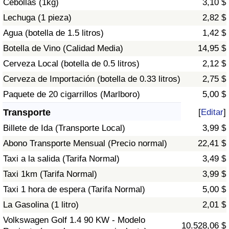
Cebollas (1kg)
3,10 $
Tráfico
Lechuga (1 pieza)
2,82 $
Agua (botella de 1.5 litros)
1,42 $
Índice de Tráfico
Botella de Vino (Calidad Media)
14,95 $
Índice de Tráfico (Actual)
Cerveza Local (botella de 0.5 litros)
2,12 $
Cerveza de Importación (botella de 0.33 litros)
2,75 $
Índice de Tráfico por País
Paquete de 20 cigarrillos (Marlboro)
5,00 $
Transporte
[
Editar
]
Billete de Ida (Transporte Local)
3,99 $
Abono Transporte Mensual (Precio normal)
22,41 $
Taxi a la salida (Tarifa Normal)
3,49 $
Taxi 1km (Tarifa Normal)
3,99 $
Taxi 1 hora de espera (Tarifa Normal)
5,00 $
La Gasolina (1 litro)
2,01 $
Volkswagen Golf 1.4 90 KW - Modelo
10.528,06 $