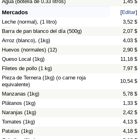
Agua (botella de 0.33 litros)
1,45 $
Índice de criminalidad por país
Mercados
[
Editar
]
Sanidad
Leche (normal), (1 litro)
3,52 $
Barra de pan blanco del día (500g)
2,07 $
Índice de Sanidad (Actual)
Arroz (blanco), (1kg)
4,03 $
Huevos (normales) (12)
2,90 $
Índice de Sanidad
Queso Local (1kg)
11,18 $
Índice de Sanidad por País
Filetes de pollo (1 kg)
7,97 $
Pieza de Ternera (1kg) (o carne roja
10,54 $
Contaminación
equivalente)
Manzanas (1kg)
5,78 $
Índice de Contaminación (Actual)
Plátanos (1kg)
1,33 $
Naranjas (1kg)
2,42 $
Índice de contaminación
Tomates (1kg)
4,13 $
Índice de Contaminación por País
Patatas (1kg)
4,18 $