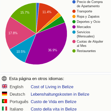
Precio de Compra
de Apartamento
Transporte
11.4%
15.7%
Ropa y Zapatos
Deportes y Ocio
Mercados
Servicios
17.8%
(Mensuales)
Cuotas de Alquiler
al Mes
36.9%
Restaurantes
10.5%
Esta página en otros idiomas:
English
Cost of Living in Belize
Deutsch
Lebenshaltungskosten in Belize
Português
Custo de Vida em Belize
Italiano
Costo della vita in Belize