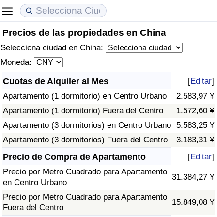
Precios de las propiedades en China
Coste de vida
Precios de las propiedades
Calidad de Vida
Selecciona ciudad en China:
Índice de Costo de Vida (Actual)
Índice de Precios de Inmuebles (Actual)
Índice de Calidad de Vida
Moneda:
Cuotas de Alquiler al Mes
[
Editar
]
Índice de Costo de Vida
Índice de Precios de Inmuebles
Índice de Calidad de Vida (Actual)
Apartamento (1 dormitorio) en Centro Urbano
2.583,97 ¥
Índice de costo de vida por país
Índice de Precios de Inmuebles por País
Índice de calidad de vida por país
Apartamento (1 dormitorio) Fuera del Centro
1.572,60 ¥
Apartamento (3 dormitorios) en Centro Urbano
5.583,25 ¥
en aqaba
Delincuencia
Apartamento (3 dormitorios) Fuera del Centro
3.183,31 ¥
Precio de Compra de Apartamento
[
Editar
]
Calificación del Índice de Criminalidad
(Actual)
Precio por Metro Cuadrado para Apartamento
31.384,27 ¥
en Centro Urbano
Índice de Criminalidad
Precio por Metro Cuadrado para Apartamento
15.849,08 ¥
Fuera del Centro