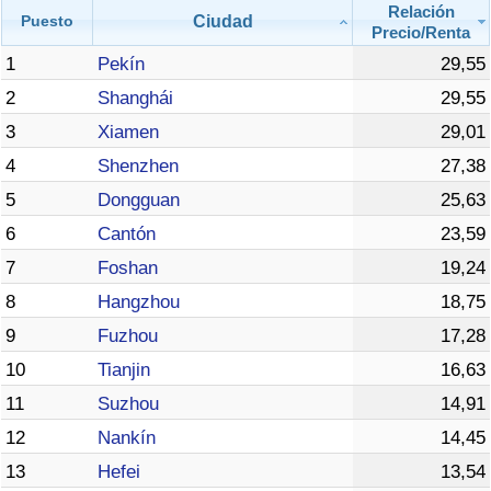
Relación
Ciudad
Puesto
Precio/Renta
1
Pekín
29,55
2
Shanghái
29,55
3
Xiamen
29,01
4
Shenzhen
27,38
5
Dongguan
25,63
6
Cantón
23,59
7
Foshan
19,24
8
Hangzhou
18,75
9
Fuzhou
17,28
10
Tianjin
16,63
11
Suzhou
14,91
12
Nankín
14,45
13
Hefei
13,54