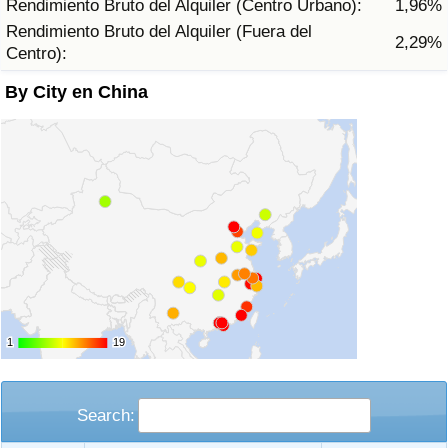
Rendimiento Bruto del Alquiler (Centro Urbano):
1,96%
Tráfico
Rendimiento Bruto del Alquiler (Fuera del
2,29%
Centro):
Índice de Tráfico
By City en China
Índice de Tráfico (Actual)
Índice de Tráfico por País
1
1
19
19
Search: