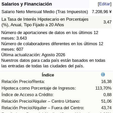
Índice de criminalidad por país
Salarios y Financiación
[
Editar
]
Salario Neto Mensual Medio (Tras Impuestos)
7.208,96 ¥
Sanidad
La Tasa de Interés Hipotecario en Porcentajes
3,47
(%), Anual, Tipo Fijado a 20 Años
Índice de Sanidad (Actual)
Número de aportaciones de datos en los últimos 12
meses: 3.643
Índice de Sanidad
Número de colaboradores diferentes en los últimos 12
meses: 607
Índice de Sanidad por País
Última actualización: Agosto 2026
Nuestros datos para cada país están basados en todas
las entradas de todas las ciudades del país.
Contaminación
Índice
Índice de Contaminación (Actual)
Relación Precio/Renta:
16,38
Hipoteca como Porcentaje de Ingresos:
113,70%
Índice de contaminación
Índice de Acceso a Crédito:
0,88
Relación Precio/Alquiler – Centro Urbano:
51,06
Índice de Contaminación por País
Relación Precio/Alquiler – Fuera del Centro:
43,74