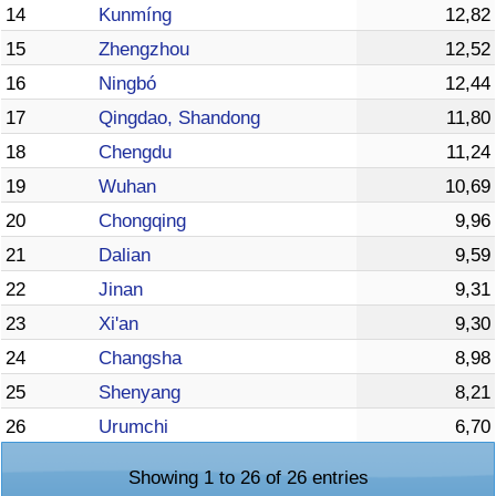
14
Kunmíng
12,82
15
Zhengzhou
12,52
16
Ningbó
12,44
17
Qingdao, Shandong
11,80
18
Chengdu
11,24
19
Wuhan
10,69
20
Chongqing
9,96
21
Dalian
9,59
22
Jinan
9,31
23
Xi'an
9,30
24
Changsha
8,98
25
Shenyang
8,21
26
Urumchi
6,70
Showing 1 to 26 of 26 entries