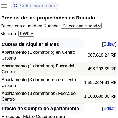
Precios de las propiedades en Ruanda
Coste de vida
Precios de las propiedades
Calidad de Vida
Selecciona ciudad en Ruanda:
Índice de Costo de Vida (Actual)
Índice de Precios de Inmuebles (Actual)
Índice de Calidad de Vida
Moneda:
Cuotas de Alquiler al Mes
[
Editar
]
Índice de Costo de Vida
Índice de Precios de Inmuebles
Índice de Calidad de Vida (Actual)
Apartamento (1 dormitorio) en Centro
887.618,24 RF
Urbano
Índice de costo de vida por país
Índice de Precios de Inmuebles por País
Índice de calidad de vida por país
Apartamento (1 dormitorio) Fuera del
498.292,35 RF
Centro
en aqaba
Delincuencia
Apartamento (3 dormitorios) en Centro
1.881.224,81 RF
Urbano
Calificación del Índice de Criminalidad
(Actual)
Apartamento (3 dormitorios) Fuera del
1.168.688,36 RF
Centro
Índice de Criminalidad
Precio de Compra de Apartamento
[
Editar
]
Precio por Metro Cuadrado para