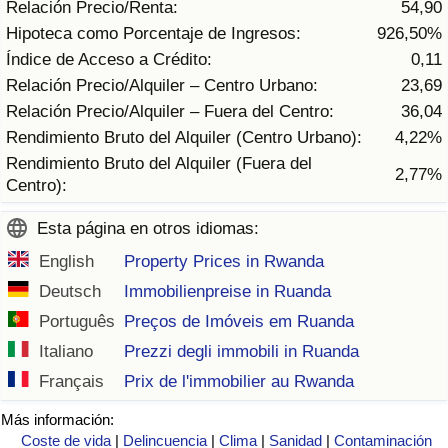
Relación Precio/Renta:
54,90
Tráfico
Hipoteca como Porcentaje de Ingresos:
926,50%
Índice de Acceso a Crédito:
0,11
Índice de Tráfico
Relación Precio/Alquiler – Centro Urbano:
23,69
Relación Precio/Alquiler – Fuera del Centro:
36,04
Índice de Tráfico (Actual)
Rendimiento Bruto del Alquiler (Centro Urbano):
4,22%
Rendimiento Bruto del Alquiler (Fuera del
Índice de Tráfico por País
2,77%
Centro):
Esta página en otros idiomas:
English
Property Prices in Rwanda
Deutsch
Immobilienpreise in Ruanda
Português
Preços de Imóveis em Ruanda
Italiano
Prezzi degli immobili in Ruanda
Français
Prix de l'immobilier au Rwanda
Más información:
Coste de vida
|
Delincuencia
|
Clima
|
Sanidad
|
Contaminación