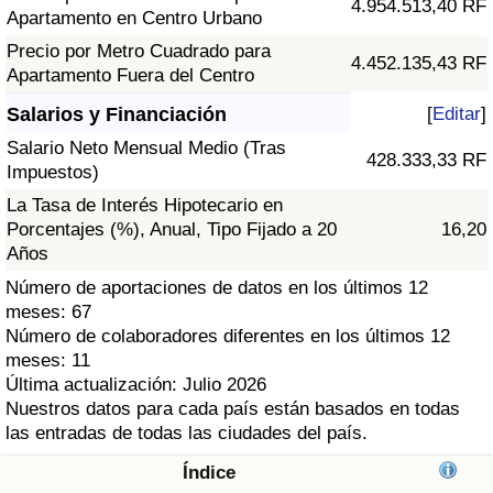
4.954.513,40 RF
Índice de criminalidad por país
Apartamento en Centro Urbano
Precio por Metro Cuadrado para
4.452.135,43 RF
Sanidad
Apartamento Fuera del Centro
Salarios y Financiación
[
Editar
]
Índice de Sanidad (Actual)
Salario Neto Mensual Medio (Tras
428.333,33 RF
Impuestos)
Índice de Sanidad
La Tasa de Interés Hipotecario en
Porcentajes (%), Anual, Tipo Fijado a 20
16,20
Índice de Sanidad por País
Años
Número de aportaciones de datos en los últimos 12
Contaminación
meses: 67
Número de colaboradores diferentes en los últimos 12
Índice de Contaminación (Actual)
meses: 11
Última actualización: Julio 2026
Índice de contaminación
Nuestros datos para cada país están basados en todas
las entradas de todas las ciudades del país.
Índice de Contaminación por País
Índice