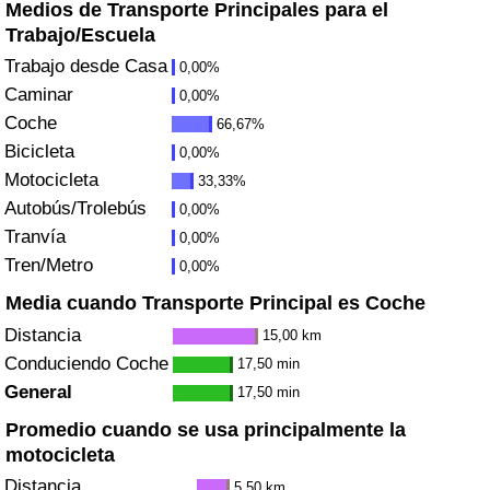
Medios de Transporte Principales para el
Índice de criminalidad por país
Trabajo/Escuela
Sanidad
Trabajo desde Casa
0,00%
Caminar
0,00%
Índice de Sanidad (Actual)
Coche
66,67%
Bicicleta
0,00%
Índice de Sanidad
Motocicleta
33,33%
Autobús/Trolebús
0,00%
Índice de Sanidad por País
Tranvía
0,00%
Tren/Metro
0,00%
Contaminación
Media cuando Transporte Principal es Coche
Distancia
15,00 km
Índice de Contaminación (Actual)
Conduciendo Coche
17,50 min
General
17,50 min
Índice de contaminación
Promedio cuando se usa principalmente la
motocicleta
Índice de Contaminación por País
Distancia
5,50 km