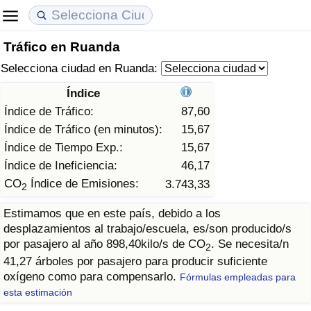
Tráfico en Ruanda
Coste de vida
Precios de las propiedades
Calidad de Vida
Selecciona ciudad en Ruanda:
Índice de Costo de Vida (Actual)
Índice de Precios de Inmuebles (Actual)
Índice de Calidad de Vida
Índice
Índice de Tráfico:
87,60
Índice de Costo de Vida
Índice de Precios de Inmuebles
Índice de Calidad de Vida (Actual)
Índice de Tráfico (en minutos):
15,67
Índice de Tiempo Exp.:
15,67
Índice de costo de vida por país
Índice de Precios de Inmuebles por País
Índice de calidad de vida por país
Índice de Ineficiencia:
46,17
CO
Índice de Emisiones:
3.743,33
2
en aqaba
Delincuencia
Estimamos que en este país, debido a los
desplazamientos al trabajo/escuela, es/son producido/s
Calificación del Índice de Criminalidad
por pasajero al año 898,40kilo/s de CO
. Se necesita/n
(Actual)
2
41,27 árboles por pasajero para producir suficiente
oxígeno como para compensarlo.
Fórmulas empleadas para
Índice de Criminalidad
esta estimación