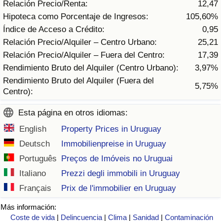
Relación Precio/Renta:
12,47
Tráfico
Hipoteca como Porcentaje de Ingresos:
105,60%
Índice de Acceso a Crédito:
0,95
Índice de Tráfico
Relación Precio/Alquiler – Centro Urbano:
25,21
Relación Precio/Alquiler – Fuera del Centro:
17,39
Índice de Tráfico (Actual)
Rendimiento Bruto del Alquiler (Centro Urbano):
3,97%
Rendimiento Bruto del Alquiler (Fuera del
Índice de Tráfico por País
5,75%
Centro):
Esta página en otros idiomas:
English
Property Prices in Uruguay
Deutsch
Immobilienpreise in Uruguay
Português
Preços de Imóveis no Uruguai
Italiano
Prezzi degli immobili in Uruguay
Français
Prix de l'immobilier en Uruguay
Más información:
Coste de vida
|
Delincuencia
|
Clima
|
Sanidad
|
Contaminación