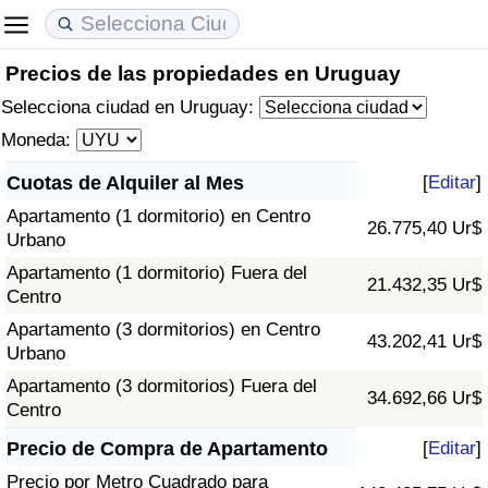
Precios de las propiedades en Uruguay
Coste de vida
Precios de las propiedades
Calidad de Vida
Selecciona ciudad en Uruguay:
Índice de Costo de Vida (Actual)
Índice de Precios de Inmuebles (Actual)
Índice de Calidad de Vida
Moneda:
Cuotas de Alquiler al Mes
[
Editar
]
Índice de Costo de Vida
Índice de Precios de Inmuebles
Índice de Calidad de Vida (Actual)
Apartamento (1 dormitorio) en Centro
26.775,40 Ur$
Urbano
Índice de costo de vida por país
Índice de Precios de Inmuebles por País
Índice de calidad de vida por país
Apartamento (1 dormitorio) Fuera del
21.432,35 Ur$
Centro
en aqaba
Delincuencia
Apartamento (3 dormitorios) en Centro
43.202,41 Ur$
Urbano
Calificación del Índice de Criminalidad
(Actual)
Apartamento (3 dormitorios) Fuera del
34.692,66 Ur$
Centro
Índice de Criminalidad
Precio de Compra de Apartamento
[
Editar
]
Precio por Metro Cuadrado para