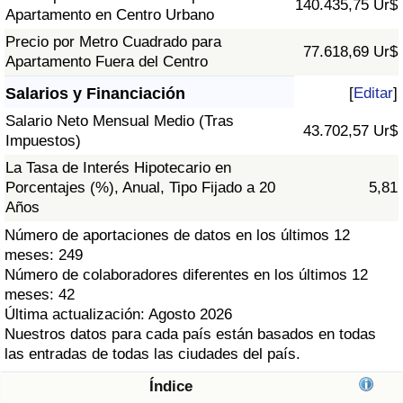
140.435,75 Ur$
Índice de criminalidad por país
Apartamento en Centro Urbano
Precio por Metro Cuadrado para
77.618,69 Ur$
Sanidad
Apartamento Fuera del Centro
Salarios y Financiación
[
Editar
]
Índice de Sanidad (Actual)
Salario Neto Mensual Medio (Tras
43.702,57 Ur$
Impuestos)
Índice de Sanidad
La Tasa de Interés Hipotecario en
Porcentajes (%), Anual, Tipo Fijado a 20
5,81
Índice de Sanidad por País
Años
Número de aportaciones de datos en los últimos 12
Contaminación
meses: 249
Número de colaboradores diferentes en los últimos 12
Índice de Contaminación (Actual)
meses: 42
Última actualización: Agosto 2026
Índice de contaminación
Nuestros datos para cada país están basados en todas
las entradas de todas las ciudades del país.
Índice de Contaminación por País
Índice