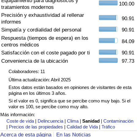
Equipamiento para diagnósticos y
Índice de criminalidad por país
100.00
tratamientos modernos
Precisión y exhaustividad al rellenar
Sanidad
90.91
informes
Simpatía y cordialidad del personal
90.91
Índice de Sanidad (Actual)
Respuesta (tiempos de espera) en los
84.09
centros médicos
Índice de Sanidad
Satisfacción con el coste pagado por ti
90.91
Conveniencia de la ubicación
97.73
Índice de Sanidad por País
Colaboradores: 11
Última actualización: Abril 2025
Contaminación
Estos datos están basados en opiniones de visitantes de esta
página en los últimos 3 años.
Índice de Contaminación (Actual)
Si el valor es 0, significa que se percibe como muy bajo. Si el
valor es 100, se percibe como muy alto.
Índice de contaminación
Más información:
Coste de vida
|
Delincuencia
|
Clima
|
Sanidad
|
Contaminación
|
Precios de las propiedades
|
Calidad de Vida
|
Tráfico
Índice de Contaminación por País
Acerca de esta página
En las Noticias