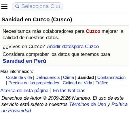
Sanidad en Cuzco (Cusco)
Coste de vida
Precios de las propiedades
Calidad de Vida
Necesitamos más colaboradores para
Cuzco
mejorar la
Índice de Costo de Vida (Actual)
Índice de Precios de Inmuebles (Actual)
Índice de Calidad de Vida
calidad de nuestros datos.
¿¿Vives en
Cuzco
?
Añadir datospara Cuzco
Índice de Costo de Vida
Índice de Precios de Inmuebles
Índice de Calidad de Vida (Actual)
Considera comprobar los datos que tenemos para
Sanidad en Perú
Índice de costo de vida por país
Índice de Precios de Inmuebles por País
Índice de calidad de vida por país
Más información:
Coste de vida
|
Delincuencia
|
Clima
|
Sanidad
|
Contaminación
en aqaba
Delincuencia
|
Precios de las propiedades
|
Calidad de Vida
|
Tráfico
Acerca de esta página
En las Noticias
Calificación del Índice de Criminalidad
Derechos de Autor © 2009-2026 Numbeo. El uso de este
(Actual)
servicio está sujeto a nuestros
Términos de Uso
y
Política
de Privacidad
Índice de Criminalidad