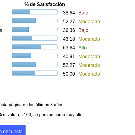
% de Satisfacción
38.64
Bajo
52.27
Moderado
s
36.36
Bajo
43.18
Moderado
63.64
Alto
40.91
Moderado
52.27
Moderado
50.00
Moderado
esta página en los últimos 3 años.
Si el valor es 100, se percibe como muy alto.
na encuesta