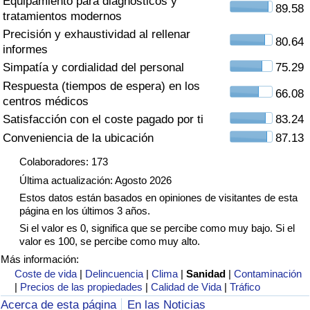
Equipamiento para diagnósticos y
Índice de criminalidad por país
89.58
tratamientos modernos
Precisión y exhaustividad al rellenar
Sanidad
80.64
informes
Simpatía y cordialidad del personal
75.29
Índice de Sanidad (Actual)
Respuesta (tiempos de espera) en los
66.08
centros médicos
Índice de Sanidad
Satisfacción con el coste pagado por ti
83.24
Conveniencia de la ubicación
87.13
Índice de Sanidad por País
Colaboradores: 173
Última actualización: Agosto 2026
Contaminación
Estos datos están basados en opiniones de visitantes de esta
página en los últimos 3 años.
Índice de Contaminación (Actual)
Si el valor es 0, significa que se percibe como muy bajo. Si el
valor es 100, se percibe como muy alto.
Índice de contaminación
Más información:
Coste de vida
|
Delincuencia
|
Clima
|
Sanidad
|
Contaminación
|
Precios de las propiedades
|
Calidad de Vida
|
Tráfico
Índice de Contaminación por País
Acerca de esta página
En las Noticias