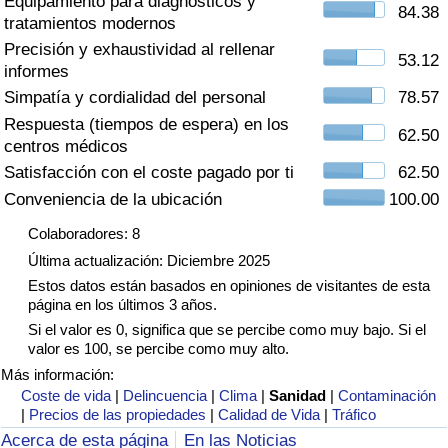
Equipamiento para diagnósticos y
Índice de criminalidad por país
84.38
tratamientos modernos
Precisión y exhaustividad al rellenar
Sanidad
53.12
informes
Simpatía y cordialidad del personal
78.57
Índice de Sanidad (Actual)
Respuesta (tiempos de espera) en los
62.50
centros médicos
Índice de Sanidad
Satisfacción con el coste pagado por ti
62.50
Conveniencia de la ubicación
100.00
Índice de Sanidad por País
Colaboradores: 8
Última actualización: Diciembre 2025
Contaminación
Estos datos están basados en opiniones de visitantes de esta
página en los últimos 3 años.
Índice de Contaminación (Actual)
Si el valor es 0, significa que se percibe como muy bajo. Si el
valor es 100, se percibe como muy alto.
Índice de contaminación
Más información:
Coste de vida
|
Delincuencia
|
Clima
|
Sanidad
|
Contaminación
|
Precios de las propiedades
|
Calidad de Vida
|
Tráfico
Índice de Contaminación por País
Acerca de esta página
En las Noticias