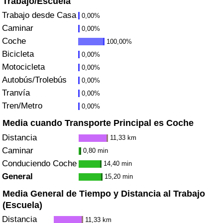
Trabajo/Escuela
Índice de criminalidad por país
Trabajo desde Casa
0,00%
Caminar
0,00%
Sanidad
Coche
100,00%
Bicicleta
Índice de Sanidad (Actual)
0,00%
Motocicleta
0,00%
Autobús/Trolebús
Índice de Sanidad
0,00%
Tranvía
0,00%
Índice de Sanidad por País
Tren/Metro
0,00%
Media cuando Transporte Principal es Coche
Contaminación
Distancia
11,33 km
Caminar
0,80 min
Índice de Contaminación (Actual)
Conduciendo Coche
14,40 min
General
15,20 min
Índice de contaminación
Media General de Tiempo y Distancia al Trabajo
(Escuela)
Índice de Contaminación por País
Distancia
11,33 km