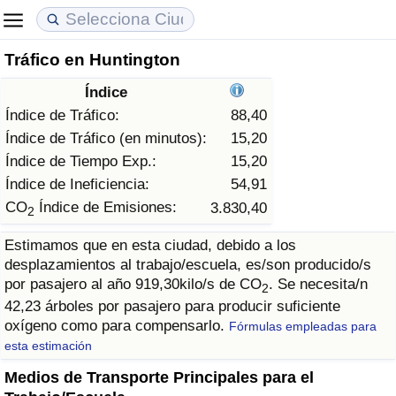
Tráfico en Huntington
Coste de vida
Precios de las propiedades
Calidad de Vida
Índice
Índice de Costo de Vida (Actual)
Índice de Precios de Inmuebles (Actual)
Índice de Calidad de Vida
Índice de Tráfico:
88,40
Índice de Tráfico (en minutos):
15,20
Índice de Costo de Vida
Índice de Precios de Inmuebles
Índice de Calidad de Vida (Actual)
Índice de Tiempo Exp.:
15,20
Índice de Ineficiencia:
54,91
Índice de costo de vida por país
Índice de Precios de Inmuebles por País
Índice de calidad de vida por país
CO
Índice de Emisiones:
3.830,40
2
Estimamos que en esta ciudad, debido a los
en aqaba
Delincuencia
desplazamientos al trabajo/escuela, es/son producido/s
por pasajero al año 919,30kilo/s de CO
. Se necesita/n
2
Calificación del Índice de Criminalidad
42,23 árboles por pasajero para producir suficiente
(Actual)
oxígeno como para compensarlo.
Fórmulas empleadas para
esta estimación
Índice de Criminalidad
Medios de Transporte Principales para el