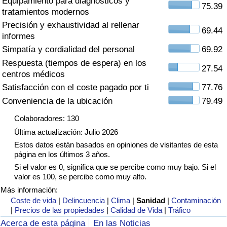
Equipamiento para diagnósticos y
Índice de criminalidad por país
75.39
tratamientos modernos
Precisión y exhaustividad al rellenar
Sanidad
69.44
informes
Simpatía y cordialidad del personal
69.92
Índice de Sanidad (Actual)
Respuesta (tiempos de espera) en los
27.54
centros médicos
Índice de Sanidad
Satisfacción con el coste pagado por ti
77.76
Conveniencia de la ubicación
79.49
Índice de Sanidad por País
Colaboradores: 130
Última actualización: Julio 2026
Contaminación
Estos datos están basados en opiniones de visitantes de esta
página en los últimos 3 años.
Índice de Contaminación (Actual)
Si el valor es 0, significa que se percibe como muy bajo. Si el
valor es 100, se percibe como muy alto.
Índice de contaminación
Más información:
Coste de vida
|
Delincuencia
|
Clima
|
Sanidad
|
Contaminación
|
Precios de las propiedades
|
Calidad de Vida
|
Tráfico
Índice de Contaminación por País
Acerca de esta página
En las Noticias