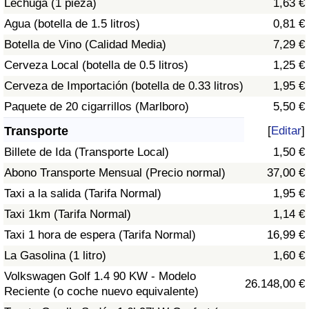
Lechuga (1 pieza)
1,63 €
Tráfico
Agua (botella de 1.5 litros)
0,81 €
Botella de Vino (Calidad Media)
7,29 €
Índice de Tráfico
Cerveza Local (botella de 0.5 litros)
1,25 €
Índice de Tráfico (Actual)
Cerveza de Importación (botella de 0.33 litros)
1,95 €
Paquete de 20 cigarrillos (Marlboro)
5,50 €
Índice de Tráfico por País
Transporte
[
Editar
]
Billete de Ida (Transporte Local)
1,50 €
Abono Transporte Mensual (Precio normal)
37,00 €
Taxi a la salida (Tarifa Normal)
1,95 €
Taxi 1km (Tarifa Normal)
1,14 €
Taxi 1 hora de espera (Tarifa Normal)
16,99 €
La Gasolina (1 litro)
1,60 €
Volkswagen Golf 1.4 90 KW - Modelo
26.148,00 €
Reciente (o coche nuevo equivalente)