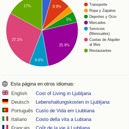
Transporte
17%
8.9%
Ropa y Zapatos
Deportes y Ocio
5%
Mercados
Servicios
(Mensuales)
Cuotas de Alquiler
27.1%
al Mes
25.9%
Restaurantes
8.6%
Esta página en otros idiomas:
English
Cost of Living in Ljubljana
Deutsch
Lebenshaltungskosten in Ljubljana
Português
Custo de Vida em Liubliana
Italiano
Costo della vita a Lubiana
Français
Coût de la vie à Ljubljana