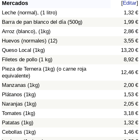
Índice de criminalidad por país
Mercados
[
Editar
]
Leche (normal), (1 litro)
1,32 €
Sanidad
Barra de pan blanco del día (500g)
1,99 €
Arroz (blanco), (1kg)
2,86 €
Índice de Sanidad (Actual)
Huevos (normales) (12)
3,55 €
Queso Local (1kg)
13,20 €
Índice de Sanidad
Filetes de pollo (1 kg)
8,92 €
Índice de Sanidad por País
Pieza de Ternera (1kg) (o carne roja
12,46 €
equivalente)
Contaminación
Manzanas (1kg)
2,00 €
Plátanos (1kg)
1,53 €
Índice de Contaminación (Actual)
Naranjas (1kg)
2,05 €
Tomates (1kg)
3,18 €
Índice de contaminación
Patatas (1kg)
1,32 €
Índice de Contaminación por País
Cebollas (1kg)
1,46 €