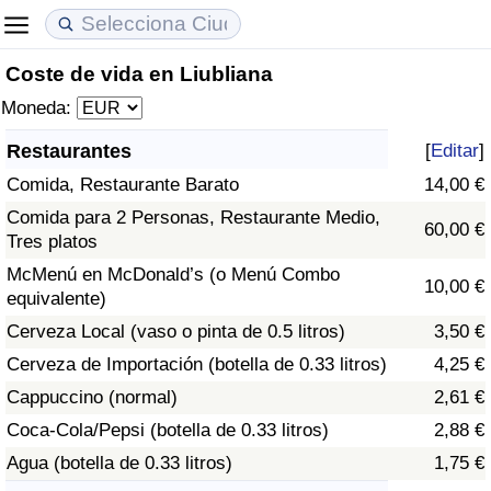
Coste de vida en Liubliana
Coste de vida
Precios de las propiedades
Calidad de Vida
Moneda:
Índice de Costo de Vida (Actual)
Índice de Precios de Inmuebles (Actual)
Índice de Calidad de Vida
Restaurantes
[
Editar
]
Comida, Restaurante Barato
14,00 €
Índice de Costo de Vida
Índice de Precios de Inmuebles
Índice de Calidad de Vida (Actual)
Comida para 2 Personas, Restaurante Medio,
60,00 €
Tres platos
Índice de costo de vida por país
Índice de Precios de Inmuebles por País
Índice de calidad de vida por país
McMenú en McDonald’s (o Menú Combo
10,00 €
equivalente)
en aqaba
Delincuencia
Cerveza Local (vaso o pinta de 0.5 litros)
3,50 €
Calificación del Índice de Criminalidad
Cerveza de Importación (botella de 0.33 litros)
4,25 €
(Actual)
Cappuccino (normal)
2,61 €
Coca-Cola/Pepsi (botella de 0.33 litros)
2,88 €
Índice de Criminalidad
Agua (botella de 0.33 litros)
1,75 €