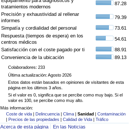
Equipamiento para diagnósticos y
Índice de criminalidad por país
87.28
tratamientos modernos
Precisión y exhaustividad al rellenar
Sanidad
79.39
informes
Simpatía y cordialidad del personal
73.61
Índice de Sanidad (Actual)
Respuesta (tiempos de espera) en los
54.61
centros médicos
Índice de Sanidad
Satisfacción con el coste pagado por ti
88.91
Conveniencia de la ubicación
89.13
Índice de Sanidad por País
Colaboradores: 233
Última actualización: Agosto 2026
Contaminación
Estos datos están basados en opiniones de visitantes de esta
página en los últimos 3 años.
Índice de Contaminación (Actual)
Si el valor es 0, significa que se percibe como muy bajo. Si el
valor es 100, se percibe como muy alto.
Índice de contaminación
Más información:
Coste de vida
|
Delincuencia
|
Clima
|
Sanidad
|
Contaminación
|
Precios de las propiedades
|
Calidad de Vida
|
Tráfico
Índice de Contaminación por País
Acerca de esta página
En las Noticias