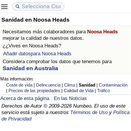
Sanidad en Noosa Heads
Coste de vida
Precios de las propiedades
Calidad de Vida
Necesitamos más colaboradores para
Noosa Heads
Índice de Costo de Vida (Actual)
Índice de Precios de Inmuebles (Actual)
Índice de Calidad de Vida
mejorar la calidad de nuestros datos.
¿¿Vives en
Noosa Heads
?
Índice de Costo de Vida
Índice de Precios de Inmuebles
Índice de Calidad de Vida (Actual)
Añadir datospara Noosa Heads
Considera comprobar los datos que tenemos para
Índice de costo de vida por país
Índice de Precios de Inmuebles por País
Índice de calidad de vida por país
Sanidad en Australia
Más información:
en aqaba
Delincuencia
Coste de vida
|
Delincuencia
|
Clima
|
Sanidad
|
Contaminación
|
Precios de las propiedades
|
Calidad de Vida
|
Tráfico
Calificación del Índice de Criminalidad
Acerca de esta página
En las Noticias
(Actual)
Derechos de Autor © 2009-2026 Numbeo. El uso de este
servicio está sujeto a nuestros
Términos de Uso
y
Política
Índice de Criminalidad
de Privacidad