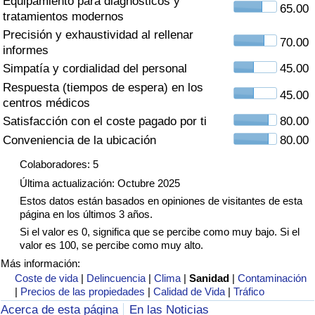
Equipamiento para diagnósticos y
Índice de criminalidad por país
65.00
tratamientos modernos
Precisión y exhaustividad al rellenar
Sanidad
70.00
informes
Simpatía y cordialidad del personal
45.00
Índice de Sanidad (Actual)
Respuesta (tiempos de espera) en los
45.00
centros médicos
Índice de Sanidad
Satisfacción con el coste pagado por ti
80.00
Conveniencia de la ubicación
80.00
Índice de Sanidad por País
Colaboradores: 5
Última actualización: Octubre 2025
Contaminación
Estos datos están basados en opiniones de visitantes de esta
página en los últimos 3 años.
Índice de Contaminación (Actual)
Si el valor es 0, significa que se percibe como muy bajo. Si el
valor es 100, se percibe como muy alto.
Índice de contaminación
Más información:
Coste de vida
|
Delincuencia
|
Clima
|
Sanidad
|
Contaminación
|
Precios de las propiedades
|
Calidad de Vida
|
Tráfico
Índice de Contaminación por País
Acerca de esta página
En las Noticias