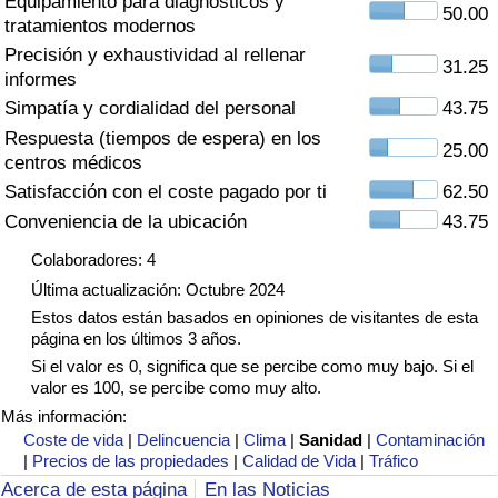
Equipamiento para diagnósticos y
Índice de criminalidad por país
50.00
tratamientos modernos
Precisión y exhaustividad al rellenar
Sanidad
31.25
informes
Simpatía y cordialidad del personal
43.75
Índice de Sanidad (Actual)
Respuesta (tiempos de espera) en los
25.00
centros médicos
Índice de Sanidad
Satisfacción con el coste pagado por ti
62.50
Conveniencia de la ubicación
43.75
Índice de Sanidad por País
Colaboradores: 4
Última actualización: Octubre 2024
Contaminación
Estos datos están basados en opiniones de visitantes de esta
página en los últimos 3 años.
Índice de Contaminación (Actual)
Si el valor es 0, significa que se percibe como muy bajo. Si el
valor es 100, se percibe como muy alto.
Índice de contaminación
Más información:
Coste de vida
|
Delincuencia
|
Clima
|
Sanidad
|
Contaminación
|
Precios de las propiedades
|
Calidad de Vida
|
Tráfico
Índice de Contaminación por País
Acerca de esta página
En las Noticias