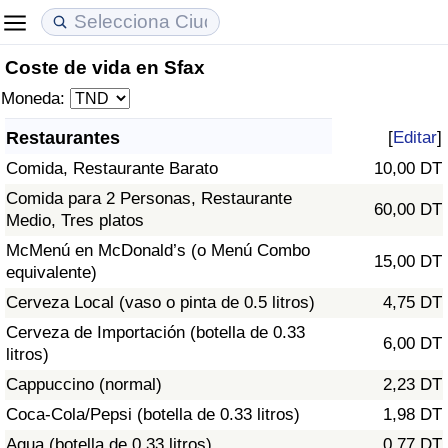
Coste de vida en Sfax
Coste de vida
Precios de las propiedades
Calidad de Vida
Moneda:
Índice de Costo de Vida (Actual)
Índice de Precios de Inmuebles (Actual)
Índice de Calidad de Vida
Restaurantes
[
Editar
]
Comida, Restaurante Barato
10,00 DT
Índice de Costo de Vida
Índice de Precios de Inmuebles
Índice de Calidad de Vida (Actual)
Comida para 2 Personas, Restaurante
60,00 DT
Medio, Tres platos
Índice de costo de vida por país
Índice de Precios de Inmuebles por País
Índice de calidad de vida por país
McMenú en McDonald’s (o Menú Combo
15,00 DT
equivalente)
en aqaba
Delincuencia
Cerveza Local (vaso o pinta de 0.5 litros)
4,75 DT
Calificación del Índice de Criminalidad
Cerveza de Importación (botella de 0.33
6,00 DT
(Actual)
litros)
Cappuccino (normal)
2,23 DT
Índice de Criminalidad
Coca-Cola/Pepsi (botella de 0.33 litros)
1,98 DT
Agua (botella de 0.33 litros)
0,77 DT