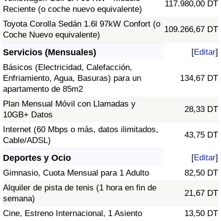
117.980,00 DT
Reciente (o coche nuevo equivalente)
Toyota Corolla Sedán 1.6l 97kW Confort (o
109.266,67 DT
Coche Nuevo equivalente)
Servicios (Mensuales)
[
Editar
]
Básicos (Electricidad, Calefacción,
Enfriamiento, Agua, Basuras) para un
134,67 DT
apartamento de 85m2
Plan Mensual Móvil con Llamadas y
28,33 DT
10GB+ Datos
Internet (60 Mbps o más, datos ilimitados,
43,75 DT
Cable/ADSL)
Deportes y Ocio
[
Editar
]
Gimnasio, Cuota Mensual para 1 Adulto
82,50 DT
Alquiler de pista de tenis (1 hora en fin de
21,67 DT
semana)
Cine, Estreno Internacional, 1 Asiento
13,50 DT