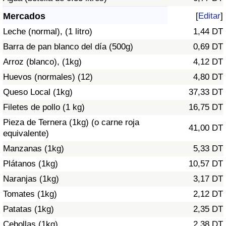
Índice de criminalidad por país
Mercados
[
Editar
]
Sanidad
Leche (normal), (1 litro)
1,44 DT
Barra de pan blanco del día (500g)
0,69 DT
Índice de Sanidad (Actual)
Arroz (blanco), (1kg)
4,12 DT
Huevos (normales) (12)
4,80 DT
Índice de Sanidad
Queso Local (1kg)
37,33 DT
Índice de Sanidad por País
Filetes de pollo (1 kg)
16,75 DT
Pieza de Ternera (1kg) (o carne roja
41,00 DT
Contaminación
equivalente)
Manzanas (1kg)
5,33 DT
Índice de Contaminación (Actual)
Plátanos (1kg)
10,57 DT
Naranjas (1kg)
3,17 DT
Índice de contaminación
Tomates (1kg)
2,12 DT
Patatas (1kg)
2,35 DT
Índice de Contaminación por País
Cebollas (1kg)
2,38 DT