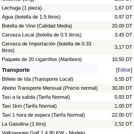
Tráfico
Lechuga (1 pieza)
1,67 DT
Agua (botella de 1.5 litros)
0,97 DT
Índice de Tráfico
Botella de Vino (Calidad Media)
20,00 DT
Cerveza Local (botella de 0.5 litros)
3,45 DT
Índice de Tráfico (Actual)
Cerveza de Importación (botella de 0.33
3,17 DT
litros)
Índice de Tráfico por País
Paquete de 20 cigarrillos (Marlboro)
10,50 DT
Transporte
[
Editar
]
Billete de Ida (Transporte Local)
0,55 DT
Abono Transporte Mensual (Precio normal)
30,00 DT
Taxi a la salida (Tarifa Normal)
0,93 DT
Taxi 1km (Tarifa Normal)
1,00 DT
Taxi 1 hora de espera (Tarifa Normal)
22,00 DT
La Gasolina (1 litro)
2,52 DT
Volkswagen Golf 1.4 90 KW - Modelo