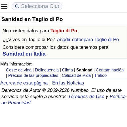
Sanidad en Taglio di Po
Coste de vida
Precios de las propiedades
Calidad de Vida
No existen datos para
Taglio di Po
.
Índice de Costo de Vida (Actual)
Índice de Precios de Inmuebles (Actual)
Índice de Calidad de Vida
¿¿Vives en
Taglio di Po
?
Añadir datospara Taglio di Po
Considera comprobar los datos que tenemos para
Índice de Costo de Vida
Índice de Precios de Inmuebles
Índice de Calidad de Vida (Actual)
Sanidad en Italia
Más información:
Índice de costo de vida por país
Índice de Precios de Inmuebles por País
Índice de calidad de vida por país
Coste de vida
|
Delincuencia
|
Clima
|
Sanidad
|
Contaminación
|
Precios de las propiedades
|
Calidad de Vida
|
Tráfico
en aqaba
Delincuencia
Acerca de esta página
En las Noticias
Derechos de Autor © 2009-2026 Numbeo. El uso de este
Calificación del Índice de Criminalidad
servicio está sujeto a nuestros
Términos de Uso
y
Política
(Actual)
de Privacidad
Índice de Criminalidad