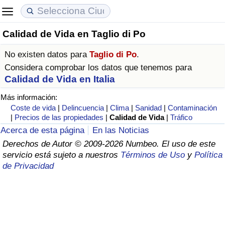
Calidad de Vida en Taglio di Po
Coste de vida
Precios de las propiedades
Calidad de Vida
No existen datos para
Taglio di Po
.
Índice de Costo de Vida (Actual)
Índice de Precios de Inmuebles (Actual)
Índice de Calidad de Vida
Considera comprobar los datos que tenemos para
Calidad de Vida en Italia
Índice de Costo de Vida
Índice de Precios de Inmuebles
Índice de Calidad de Vida (Actual)
Más información:
Coste de vida
|
Delincuencia
|
Clima
|
Sanidad
|
Contaminación
Índice de costo de vida por país
Índice de Precios de Inmuebles por País
Índice de calidad de vida por país
|
Precios de las propiedades
|
Calidad de Vida
|
Tráfico
Acerca de esta página
En las Noticias
en aqaba
Delincuencia
Derechos de Autor © 2009-2026 Numbeo. El uso de este
servicio está sujeto a nuestros
Términos de Uso
y
Política
de Privacidad
Calificación del Índice de Criminalidad
(Actual)
Índice de Criminalidad