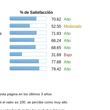
% de Satisfacción
70.62
Alto
52.50
Moderado
s
71.83
Alto
66.24
Alto
68.65
Alto
31.69
Bajo
77.68
Alto
79.42
Alto
esta página en los últimos 3 años.
Si el valor es 100, se percibe como muy alto.