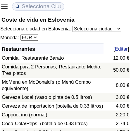
Coste de vida en Eslovenia
Coste de vida
Precios de las propiedades
Calidad de Vida
Selecciona ciudad en Eslovenia:
Índice de Costo de Vida (Actual)
Índice de Precios de Inmuebles (Actual)
Índice de Calidad de Vida
Moneda:
Restaurantes
[
Editar
]
Índice de Costo de Vida
Índice de Precios de Inmuebles
Índice de Calidad de Vida (Actual)
Comida, Restaurante Barato
12,00 €
Índice de costo de vida por país
Índice de Precios de Inmuebles por País
Índice de calidad de vida por país
Comida para 2 Personas, Restaurante Medio,
50,00 €
Tres platos
en aqaba
Delincuencia
McMenú en McDonald’s (o Menú Combo
8,00 €
equivalente)
Calificación del Índice de Criminalidad
Cerveza Local (vaso o pinta de 0.5 litros)
3,00 €
(Actual)
Cerveza de Importación (botella de 0.33 litros)
4,00 €
Cappuccino (normal)
2,20 €
Índice de Criminalidad
Coca-Cola/Pepsi (botella de 0.33 litros)
2,74 €