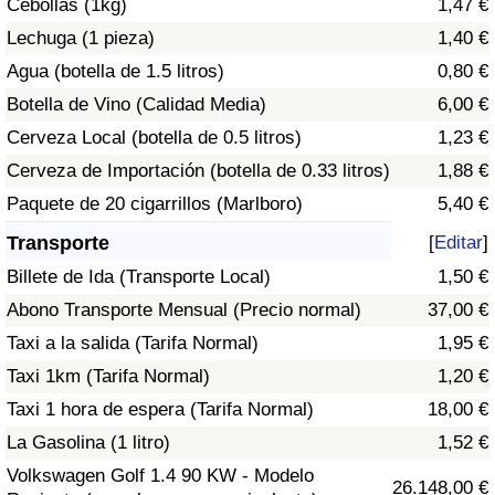
Cebollas (1kg)
1,47 €
Tráfico
Lechuga (1 pieza)
1,40 €
Agua (botella de 1.5 litros)
0,80 €
Índice de Tráfico
Botella de Vino (Calidad Media)
6,00 €
Índice de Tráfico (Actual)
Cerveza Local (botella de 0.5 litros)
1,23 €
Cerveza de Importación (botella de 0.33 litros)
1,88 €
Índice de Tráfico por País
Paquete de 20 cigarrillos (Marlboro)
5,40 €
Transporte
[
Editar
]
Billete de Ida (Transporte Local)
1,50 €
Abono Transporte Mensual (Precio normal)
37,00 €
Taxi a la salida (Tarifa Normal)
1,95 €
Taxi 1km (Tarifa Normal)
1,20 €
Taxi 1 hora de espera (Tarifa Normal)
18,00 €
La Gasolina (1 litro)
1,52 €
Volkswagen Golf 1.4 90 KW - Modelo
26.148,00 €