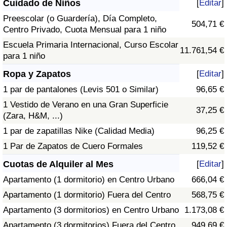
Cuidado de Niños
[
Editar
]
Preescolar (o Guardería), Día Completo,
504,71 €
Centro Privado, Cuota Mensual para 1 niño
Escuela Primaria Internacional, Curso Escolar
11.761,54 €
para 1 niño
Ropa y Zapatos
[
Editar
]
1 par de pantalones (Levis 501 o Similar)
96,65 €
1 Vestido de Verano en una Gran Superficie
37,25 €
(Zara, H&M, ...)
1 par de zapatillas Nike (Calidad Media)
96,25 €
1 Par de Zapatos de Cuero Formales
119,52 €
Cuotas de Alquiler al Mes
[
Editar
]
Apartamento (1 dormitorio) en Centro Urbano
666,04 €
Apartamento (1 dormitorio) Fuera del Centro
568,75 €
Apartamento (3 dormitorios) en Centro Urbano
1.173,08 €
Apartamento (3 dormitorios) Fuera del Centro
949,69 €