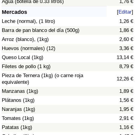
Agua (botella de 0.33 litros)
1,76 €
Índice de criminalidad por país
Mercados
[
Editar
]
Sanidad
Leche (normal), (1 litro)
1,26 €
Barra de pan blanco del día (500g)
1,86 €
Índice de Sanidad (Actual)
Arroz (blanco), (1kg)
2,60 €
Huevos (normales) (12)
3,36 €
Índice de Sanidad
Queso Local (1kg)
13,14 €
Índice de Sanidad por País
Filetes de pollo (1 kg)
8,79 €
Pieza de Ternera (1kg) (o carne roja
12,26 €
Contaminación
equivalente)
Manzanas (1kg)
1,89 €
Índice de Contaminación (Actual)
Plátanos (1kg)
1,56 €
Naranjas (1kg)
1,95 €
Índice de contaminación
Tomates (1kg)
2,91 €
Índice de Contaminación por País
Patatas (1kg)
1,16 €