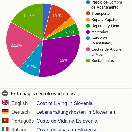
Precio de Compra
de Apartamento
Transporte
16.9%
10.3%
Ropa y Zapatos
Deportes y Ocio
5.4%
Mercados
Servicios
(Mensuales)
22.1%
Cuotas de Alquiler
al Mes
29%
Restaurantes
9.3%
Esta página en otros idiomas:
English
Cost of Living in Slovenia
Deutsch
Lebenshaltungskosten in Slowenien
Português
Custo de Vida na Eslovênia
Italiano
Costo della vita in Slovenia