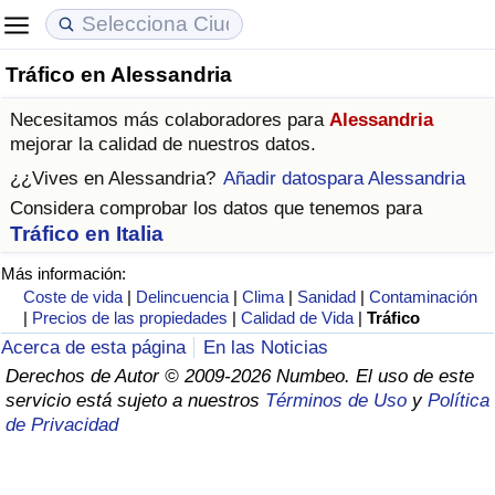
Tráfico en Alessandria
Coste de vida
Precios de las propiedades
Calidad de Vida
Necesitamos más colaboradores para
Alessandria
Índice de Costo de Vida (Actual)
Índice de Precios de Inmuebles (Actual)
Índice de Calidad de Vida
mejorar la calidad de nuestros datos.
¿¿Vives en
Alessandria
?
Añadir datospara Alessandria
Índice de Costo de Vida
Índice de Precios de Inmuebles
Índice de Calidad de Vida (Actual)
Considera comprobar los datos que tenemos para
Tráfico en Italia
Índice de costo de vida por país
Índice de Precios de Inmuebles por País
Índice de calidad de vida por país
Más información:
Coste de vida
|
Delincuencia
|
Clima
|
Sanidad
|
Contaminación
en aqaba
Delincuencia
|
Precios de las propiedades
|
Calidad de Vida
|
Tráfico
Acerca de esta página
En las Noticias
Calificación del Índice de Criminalidad
Derechos de Autor © 2009-2026 Numbeo. El uso de este
(Actual)
servicio está sujeto a nuestros
Términos de Uso
y
Política
de Privacidad
Índice de Criminalidad