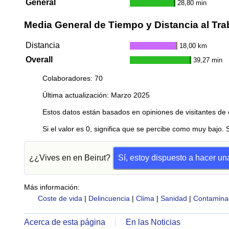
General
28,80 min
Media General de Tiempo y Distancia al Tra
Distancia
18,00 km
Overall
39,27 min
Colaboradores: 70
Última actualización: Marzo 2025
Estos datos están basados en opiniones de visitantes de 
Si el valor es 0, significa que se percibe como muy bajo. 
¿¿Vives en en Beirut?
Sí, estoy dispuesto a hacer u
Más información:
Coste de vida
|
Delincuencia
|
Clima
|
Sanidad
|
Contamina
Acerca de esta página
En las Noticias