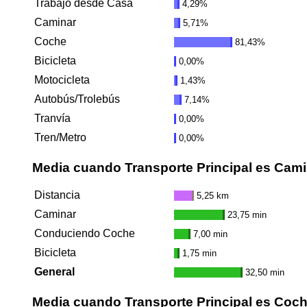
Trabajo desde Casa
4,29%
Caminar
5,71%
Coche
81,43%
Bicicleta
0,00%
Motocicleta
1,43%
Autobús/Trolebús
7,14%
Tranvía
0,00%
Tren/Metro
0,00%
Media cuando Transporte Principal es Cami
Distancia
5,25 km
Caminar
23,75 min
Conduciendo Coche
7,00 min
Bicicleta
1,75 min
General
32,50 min
Media cuando Transporte Principal es Coc