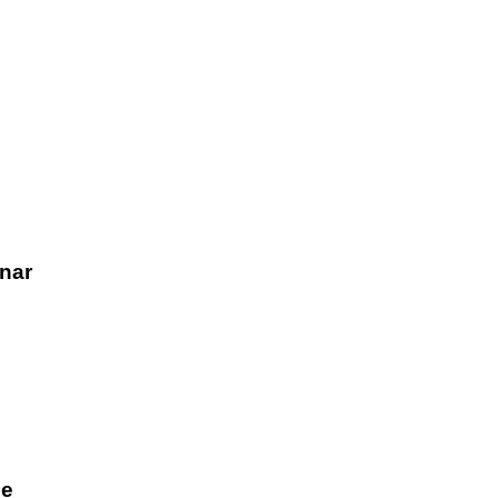
nar
he