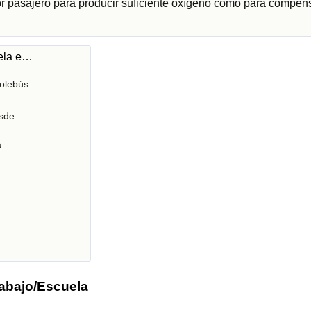
or pasajero para producir suficiente oxígeno como para compens
uela e…
olebús
sde
a
rabajo/Escuela