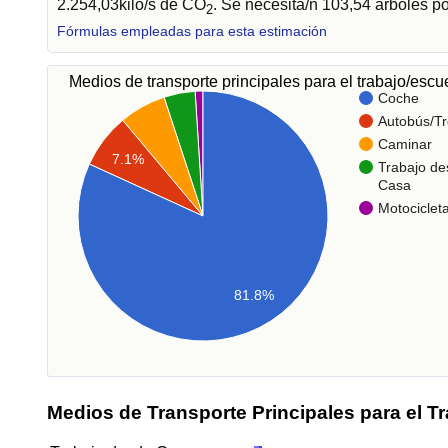
2.254,03kilo/s de CO
. Se necesita/n 103,54 árboles p
2
Fórmulas empleadas para esta estimación
Medios de transporte principales para el trabajo/esc
Coche
Autobús/Tr
Caminar
7.1%
Trabajo de
Casa
Motociclet
81.8%
Medios de Transporte Principales para el T