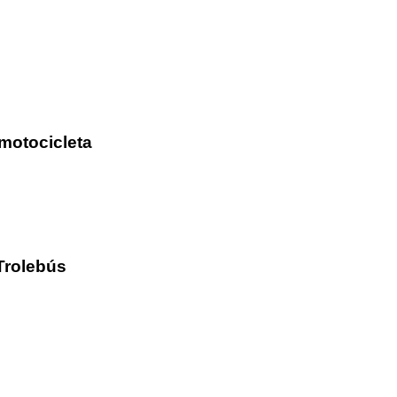
motocicleta
Trolebús