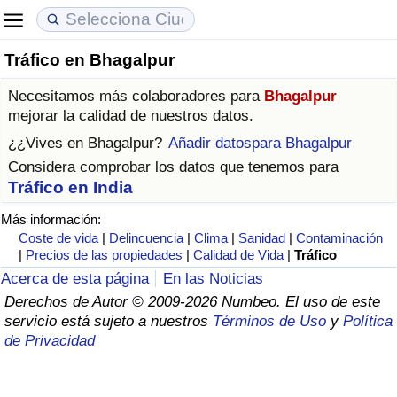
Tráfico en Bhagalpur
Coste de vida
Precios de las propiedades
Calidad de Vida
Necesitamos más colaboradores para
Bhagalpur
Índice de Costo de Vida (Actual)
Índice de Precios de Inmuebles (Actual)
Índice de Calidad de Vida
mejorar la calidad de nuestros datos.
¿¿Vives en
Bhagalpur
?
Añadir datospara Bhagalpur
Índice de Costo de Vida
Índice de Precios de Inmuebles
Índice de Calidad de Vida (Actual)
Considera comprobar los datos que tenemos para
Tráfico en India
Índice de costo de vida por país
Índice de Precios de Inmuebles por País
Índice de calidad de vida por país
Más información:
Coste de vida
|
Delincuencia
|
Clima
|
Sanidad
|
Contaminación
en aqaba
Delincuencia
|
Precios de las propiedades
|
Calidad de Vida
|
Tráfico
Acerca de esta página
En las Noticias
Calificación del Índice de Criminalidad
Derechos de Autor © 2009-2026 Numbeo. El uso de este
(Actual)
servicio está sujeto a nuestros
Términos de Uso
y
Política
de Privacidad
Índice de Criminalidad