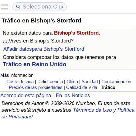
Tráfico en Bishop’s Stortford
Coste de vida
Precios de las propiedades
Calidad de Vida
No existen datos para
Bishop’s Stortford
.
Índice de Costo de Vida (Actual)
Índice de Precios de Inmuebles (Actual)
Índice de Calidad de Vida
¿¿Vives en
Bishop’s Stortford
?
Añadir datospara Bishop’s Stortford
Índice de Costo de Vida
Índice de Precios de Inmuebles
Índice de Calidad de Vida (Actual)
Considera comprobar los datos que tenemos para
Tráfico en Reino Unido
Índice de costo de vida por país
Índice de Precios de Inmuebles por País
Índice de calidad de vida por país
Más información:
Coste de vida
|
Delincuencia
|
Clima
|
Sanidad
|
Contaminación
en aqaba
Delincuencia
|
Precios de las propiedades
|
Calidad de Vida
|
Tráfico
Acerca de esta página
En las Noticias
Calificación del Índice de Criminalidad
Derechos de Autor © 2009-2026 Numbeo. El uso de este
(Actual)
servicio está sujeto a nuestros
Términos de Uso
y
Política
de Privacidad
Índice de Criminalidad