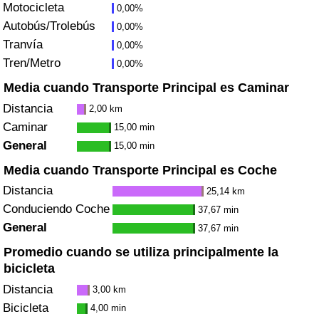
Motocicleta
0,00%
Tráfico
Autobús/Trolebús
0,00%
Tranvía
0,00%
Índice de Tráfico
Tren/Metro
0,00%
Índice de Tráfico (Actual)
Media cuando Transporte Principal es Caminar
Distancia
2,00 km
Índice de Tráfico por País
Caminar
15,00 min
General
15,00 min
Media cuando Transporte Principal es Coche
Distancia
25,14 km
Conduciendo Coche
37,67 min
General
37,67 min
Promedio cuando se utiliza principalmente la
bicicleta
Distancia
3,00 km
Bicicleta
4,00 min