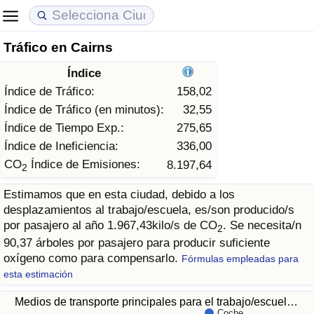
Tráfico en Cairns
Coste de vida
Precios de las propiedades
Calidad de Vida
Índice
Índice de Costo de Vida (Actual)
Índice de Precios de Inmuebles (Actual)
Índice de Calidad de Vida
Índice de Tráfico:
158,02
Índice de Tráfico (en minutos):
32,55
Índice de Costo de Vida
Índice de Precios de Inmuebles
Índice de Calidad de Vida (Actual)
Índice de Tiempo Exp.:
275,65
Índice de Ineficiencia:
336,00
Índice de costo de vida por país
Índice de Precios de Inmuebles por País
Índice de calidad de vida por país
CO
Índice de Emisiones:
8.197,64
2
Estimamos que en esta ciudad, debido a los
en aqaba
Delincuencia
desplazamientos al trabajo/escuela, es/son producido/s
por pasajero al año 1.967,43kilo/s de CO
. Se necesita/n
2
Calificación del Índice de Criminalidad
90,37 árboles por pasajero para producir suficiente
(Actual)
oxígeno como para compensarlo.
Fórmulas empleadas para
esta estimación
Índice de Criminalidad
Medios de transporte principales para el trabajo/escuel…
Coche