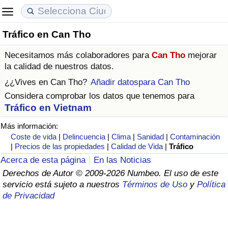
Tráfico en Can Tho
Coste de vida
Precios de las propiedades
Calidad de Vida
Necesitamos más colaboradores para
Can Tho
mejorar
Índice de Costo de Vida (Actual)
Índice de Precios de Inmuebles (Actual)
Índice de Calidad de Vida
la calidad de nuestros datos.
¿¿Vives en
Can Tho
?
Añadir datospara Can Tho
Índice de Costo de Vida
Índice de Precios de Inmuebles
Índice de Calidad de Vida (Actual)
Considera comprobar los datos que tenemos para
Tráfico en Vietnam
Índice de costo de vida por país
Índice de Precios de Inmuebles por País
Índice de calidad de vida por país
Más información:
Coste de vida
|
Delincuencia
|
Clima
|
Sanidad
|
Contaminación
en aqaba
Delincuencia
|
Precios de las propiedades
|
Calidad de Vida
|
Tráfico
Acerca de esta página
En las Noticias
Calificación del Índice de Criminalidad
Derechos de Autor © 2009-2026 Numbeo. El uso de este
(Actual)
servicio está sujeto a nuestros
Términos de Uso
y
Política
de Privacidad
Índice de Criminalidad