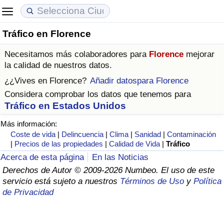
Tráfico en Florence
Coste de vida
Precios de las propiedades
Calidad de Vida
Necesitamos más colaboradores para
Florence
mejorar
Índice de Costo de Vida (Actual)
Índice de Precios de Inmuebles (Actual)
Índice de Calidad de Vida
la calidad de nuestros datos.
¿¿Vives en
Florence
?
Añadir datospara Florence
Índice de Costo de Vida
Índice de Precios de Inmuebles
Índice de Calidad de Vida (Actual)
Considera comprobar los datos que tenemos para
Tráfico en Estados Unidos
Índice de costo de vida por país
Índice de Precios de Inmuebles por País
Índice de calidad de vida por país
Más información:
Coste de vida
|
Delincuencia
|
Clima
|
Sanidad
|
Contaminación
en aqaba
Delincuencia
|
Precios de las propiedades
|
Calidad de Vida
|
Tráfico
Acerca de esta página
En las Noticias
Calificación del Índice de Criminalidad
Derechos de Autor © 2009-2026 Numbeo. El uso de este
(Actual)
servicio está sujeto a nuestros
Términos de Uso
y
Política
de Privacidad
Índice de Criminalidad