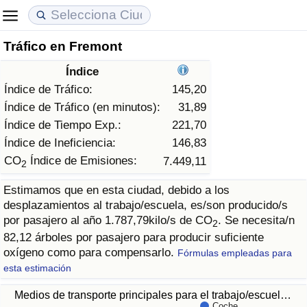
Tráfico en Fremont
Coste de vida
Precios de las propiedades
Calidad de Vida
Índice
Índice de Costo de Vida (Actual)
Índice de Precios de Inmuebles (Actual)
Índice de Calidad de Vida
Índice de Tráfico:
145,20
Índice de Tráfico (en minutos):
31,89
Índice de Costo de Vida
Índice de Precios de Inmuebles
Índice de Calidad de Vida (Actual)
Índice de Tiempo Exp.:
221,70
Índice de Ineficiencia:
146,83
Índice de costo de vida por país
Índice de Precios de Inmuebles por País
Índice de calidad de vida por país
CO
Índice de Emisiones:
7.449,11
2
Estimamos que en esta ciudad, debido a los
en aqaba
Delincuencia
desplazamientos al trabajo/escuela, es/son producido/s
por pasajero al año 1.787,79kilo/s de CO
. Se necesita/n
2
Calificación del Índice de Criminalidad
82,12 árboles por pasajero para producir suficiente
(Actual)
oxígeno como para compensarlo.
Fórmulas empleadas para
esta estimación
Índice de Criminalidad
Medios de transporte principales para el trabajo/escuel…
Coche