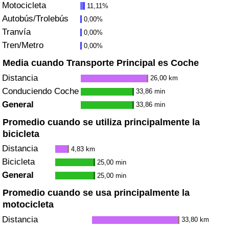
Motocicleta
11,11%
Tráfico
Autobús/Trolebús
0,00%
Tranvía
0,00%
Índice de Tráfico
Tren/Metro
0,00%
Índice de Tráfico (Actual)
Media cuando Transporte Principal es Coche
Distancia
26,00 km
Índice de Tráfico por País
Conduciendo Coche
33,86 min
General
33,86 min
Promedio cuando se utiliza principalmente la
bicicleta
Distancia
4,83 km
Bicicleta
25,00 min
General
25,00 min
Promedio cuando se usa principalmente la
motocicleta
Distancia
33,80 km