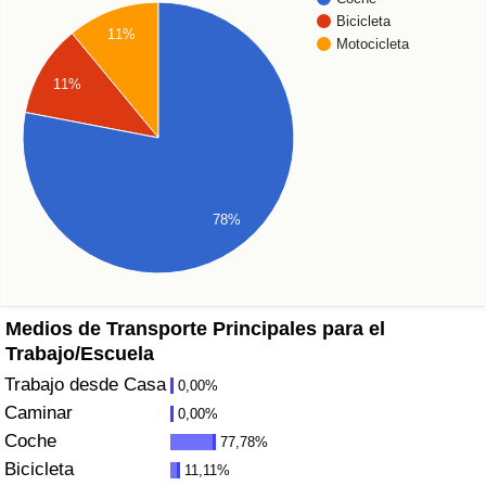
Índice de criminalidad por país
Bicicleta
11%
Motocicleta
Sanidad
11%
Índice de Sanidad (Actual)
Índice de Sanidad
78%
Índice de Sanidad por País
Contaminación
Medios de Transporte Principales para el
Índice de Contaminación (Actual)
Trabajo/Escuela
Trabajo desde Casa
0,00%
Índice de contaminación
Caminar
0,00%
Coche
77,78%
Índice de Contaminación por País
Bicicleta
11,11%