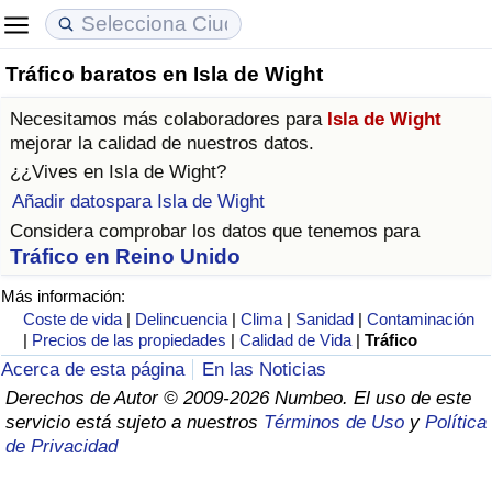
Tráfico baratos en Isla de Wight
Coste de vida
Precios de las propiedades
Calidad de Vida
Necesitamos más colaboradores para
Isla de Wight
Índice de Costo de Vida (Actual)
Índice de Precios de Inmuebles (Actual)
Índice de Calidad de Vida
mejorar la calidad de nuestros datos.
¿¿Vives en
Isla de Wight
?
Índice de Costo de Vida
Índice de Precios de Inmuebles
Índice de Calidad de Vida (Actual)
Añadir datospara Isla de Wight
Considera comprobar los datos que tenemos para
Índice de costo de vida por país
Índice de Precios de Inmuebles por País
Índice de calidad de vida por país
Tráfico en Reino Unido
Más información:
en aqaba
Delincuencia
Coste de vida
|
Delincuencia
|
Clima
|
Sanidad
|
Contaminación
|
Precios de las propiedades
|
Calidad de Vida
|
Tráfico
Calificación del Índice de Criminalidad
Acerca de esta página
En las Noticias
(Actual)
Derechos de Autor © 2009-2026 Numbeo. El uso de este
servicio está sujeto a nuestros
Términos de Uso
y
Política
Índice de Criminalidad
de Privacidad