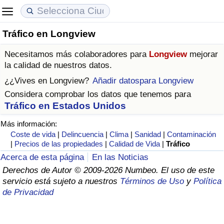
Tráfico en Longview
Coste de vida
Precios de las propiedades
Calidad de Vida
Necesitamos más colaboradores para
Longview
mejorar
Índice de Costo de Vida (Actual)
Índice de Precios de Inmuebles (Actual)
Índice de Calidad de Vida
la calidad de nuestros datos.
¿¿Vives en
Longview
?
Añadir datospara Longview
Índice de Costo de Vida
Índice de Precios de Inmuebles
Índice de Calidad de Vida (Actual)
Considera comprobar los datos que tenemos para
Tráfico en Estados Unidos
Índice de costo de vida por país
Índice de Precios de Inmuebles por País
Índice de calidad de vida por país
Más información:
Coste de vida
|
Delincuencia
|
Clima
|
Sanidad
|
Contaminación
en aqaba
Delincuencia
|
Precios de las propiedades
|
Calidad de Vida
|
Tráfico
Acerca de esta página
En las Noticias
Calificación del Índice de Criminalidad
Derechos de Autor © 2009-2026 Numbeo. El uso de este
(Actual)
servicio está sujeto a nuestros
Términos de Uso
y
Política
de Privacidad
Índice de Criminalidad