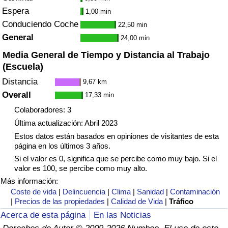
Tráfico
Espera
1,00 min
Conduciendo Coche
22,50 min
Índice de Tráfico
General
24,00 min
Media General de Tiempo y Distancia al Trabajo
Índice de Tráfico (Actual)
(Escuela)
Distancia
9,67 km
Índice de Tráfico por País
Overall
17,33 min
Colaboradores: 3
Última actualización: Abril 2023
Estos datos están basados en opiniones de visitantes de esta
página en los últimos 3 años.
Si el valor es 0, significa que se percibe como muy bajo. Si el
valor es 100, se percibe como muy alto.
Más información:
Coste de vida
|
Delincuencia
|
Clima
|
Sanidad
|
Contaminación
|
Precios de las propiedades
|
Calidad de Vida
|
Tráfico
Acerca de esta página
En las Noticias