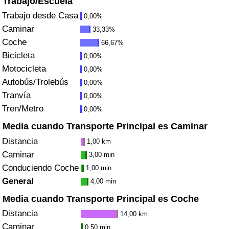
Trabajo/Escuela
Índice de criminalidad por país
Trabajo desde Casa
0,00%
Caminar
33,33%
Sanidad
Coche
66,67%
Bicicleta
Índice de Sanidad (Actual)
0,00%
Motocicleta
0,00%
Autobús/Trolebús
Índice de Sanidad
0,00%
Tranvía
0,00%
Índice de Sanidad por País
Tren/Metro
0,00%
Media cuando Transporte Principal es Caminar
Contaminación
Distancia
1,00 km
Caminar
3,00 min
Índice de Contaminación (Actual)
Conduciendo Coche
1,00 min
General
4,00 min
Índice de contaminación
Media cuando Transporte Principal es Coche
Índice de Contaminación por País
Distancia
14,00 km
Caminar
0,50 min