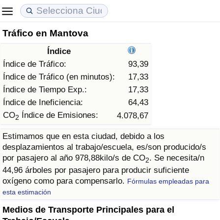
Tráfico en Mantova
Coste de vida
Precios de las propiedades
Calidad de Vida
Índice
Índice de Costo de Vida (Actual)
Índice de Precios de Inmuebles (Actual)
Índice de Calidad de Vida
Índice de Tráfico:
93,39
Índice de Tráfico (en minutos):
17,33
Índice de Costo de Vida
Índice de Precios de Inmuebles
Índice de Calidad de Vida (Actual)
Índice de Tiempo Exp.:
17,33
Índice de Ineficiencia:
64,43
Índice de costo de vida por país
Índice de Precios de Inmuebles por País
Índice de calidad de vida por país
CO
Índice de Emisiones:
4.078,67
2
Estimamos que en esta ciudad, debido a los
en aqaba
Delincuencia
desplazamientos al trabajo/escuela, es/son producido/s
por pasajero al año 978,88kilo/s de CO
. Se necesita/n
2
Calificación del Índice de Criminalidad
44,96 árboles por pasajero para producir suficiente
(Actual)
oxígeno como para compensarlo.
Fórmulas empleadas para
esta estimación
Índice de Criminalidad
Medios de Transporte Principales para el