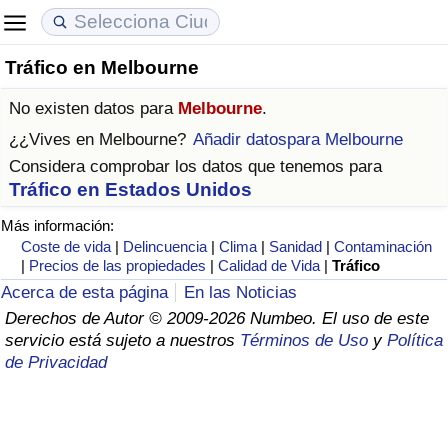
Tráfico en Melbourne
Coste de vida
Precios de las propiedades
Calidad de Vida
No existen datos para
Melbourne
.
Índice de Costo de Vida (Actual)
Índice de Precios de Inmuebles (Actual)
Índice de Calidad de Vida
¿¿Vives en
Melbourne
?
Añadir datospara Melbourne
Considera comprobar los datos que tenemos para
Índice de Costo de Vida
Índice de Precios de Inmuebles
Índice de Calidad de Vida (Actual)
Tráfico en Estados Unidos
Más información:
Índice de costo de vida por país
Índice de Precios de Inmuebles por País
Índice de calidad de vida por país
Coste de vida
|
Delincuencia
|
Clima
|
Sanidad
|
Contaminación
|
Precios de las propiedades
|
Calidad de Vida
|
Tráfico
en aqaba
Delincuencia
Acerca de esta página
En las Noticias
Derechos de Autor © 2009-2026 Numbeo. El uso de este
Calificación del Índice de Criminalidad
servicio está sujeto a nuestros
Términos de Uso
y
Política
(Actual)
de Privacidad
Índice de Criminalidad