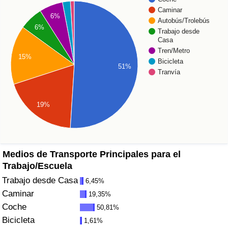
Índice de criminalidad por país
Caminar
6%
Autobús/Trolebús
6%
Sanidad
Trabajo desde
Casa
Tren/Metro
Índice de Sanidad (Actual)
15%
Bicicleta
51%
Tranvía
Índice de Sanidad
19%
Índice de Sanidad por País
Contaminación
Medios de Transporte Principales para el
Índice de Contaminación (Actual)
Trabajo/Escuela
Trabajo desde Casa
6,45%
Índice de contaminación
Caminar
19,35%
Coche
50,81%
Índice de Contaminación por País
Bicicleta
1,61%