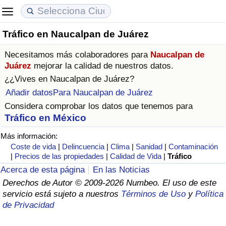
Tráfico en Naucalpan de Juárez
Coste de vida
Precios de las propiedades
Calidad de Vida
Necesitamos más colaboradores para
Naucalpan de
Índice de Costo de Vida (Actual)
Índice de Precios de Inmuebles (Actual)
Índice de Calidad de Vida
Juárez
mejorar la calidad de nuestros datos.
¿¿Vives en
Naucalpan de Juárez
?
Índice de Costo de Vida
Índice de Precios de Inmuebles
Índice de Calidad de Vida (Actual)
Añadir datosPara Naucalpan de Juárez
Considera comprobar los datos que tenemos para
Índice de costo de vida por país
Índice de Precios de Inmuebles por País
Índice de calidad de vida por país
Tráfico en México
Más información:
en aqaba
Delincuencia
Coste de vida
|
Delincuencia
|
Clima
|
Sanidad
|
Contaminación
|
Precios de las propiedades
|
Calidad de Vida
|
Tráfico
Calificación del Índice de Criminalidad
Acerca de esta página
En las Noticias
(Actual)
Derechos de Autor © 2009-2026 Numbeo. El uso de este
servicio está sujeto a nuestros
Términos de Uso
y
Política
Índice de Criminalidad
de Privacidad