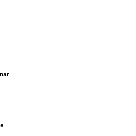
nar
he