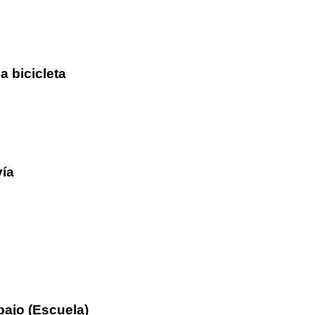
a bicicleta
vía
bajo (Escuela)