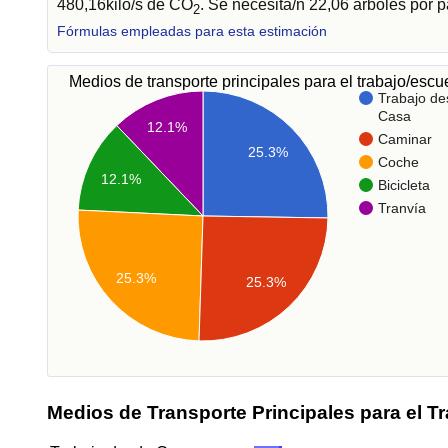
480,16kilo/s de CO
. Se necesita/n 22,06 árboles por 
2
Fórmulas empleadas para esta estimación
Medios de transporte principales para el trabajo/esc
Trabajo de
Casa
12.1%
Caminar
25.3%
Coche
12.1%
Bicicleta
Tranvía
25.3%
25.3%
Medios de Transporte Principales para el T