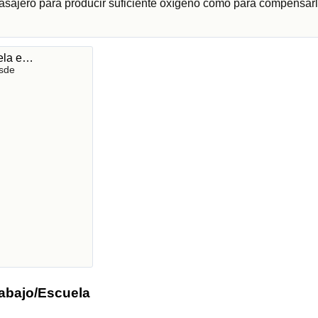
pasajero para producir suficiente oxígeno como para compensarl
uela e…
sde
rabajo/Escuela