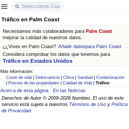
Tráfico en Palm Coast
Coste de vida
Precios de las propiedades
Calidad de Vida
Necesitamos más colaboradores para
Palm Coast
Índice de Costo de Vida (Actual)
Índice de Precios de Inmuebles (Actual)
Índice de Calidad de Vida
mejorar la calidad de nuestros datos.
¿¿Vives en
Palm Coast
?
Añadir datospara Palm Coast
Índice de Costo de Vida
Índice de Precios de Inmuebles
Índice de Calidad de Vida (Actual)
Considera comprobar los datos que tenemos para
Tráfico en Estados Unidos
Índice de costo de vida por país
Índice de Precios de Inmuebles por País
Índice de calidad de vida por país
Más información:
Coste de vida
|
Delincuencia
|
Clima
|
Sanidad
|
Contaminación
en aqaba
Delincuencia
|
Precios de las propiedades
|
Calidad de Vida
|
Tráfico
Acerca de esta página
En las Noticias
Calificación del Índice de Criminalidad
Derechos de Autor © 2009-2026 Numbeo. El uso de este
(Actual)
servicio está sujeto a nuestros
Términos de Uso
y
Política
de Privacidad
Índice de Criminalidad