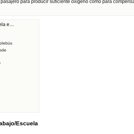
r pasajero para producir suficiente oxígeno como para compensa
uela e…
olebús
sde
a
rabajo/Escuela