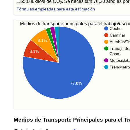
1.658,88kilo/s de CO
. Se necesita/n 76,20 árboles po
2
Fórmulas empleadas para esta estimación
Medios de transporte principales para el trabajo/esc
Coche
Caminar
8.1%
Autobús/Tr
Trabajo de
8.1%
Casa
Motociclet
Tren/Metro
77.8%
Medios de Transporte Principales para el T