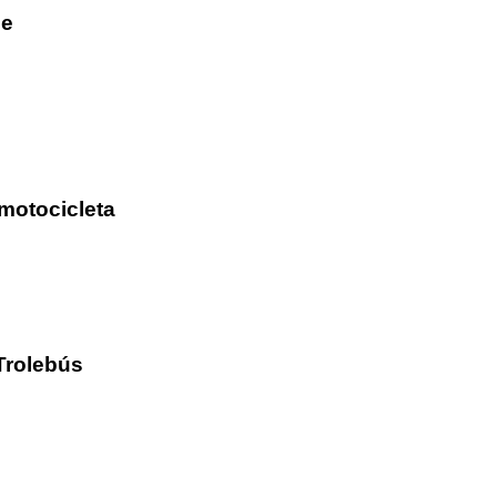
he
motocicleta
Trolebús