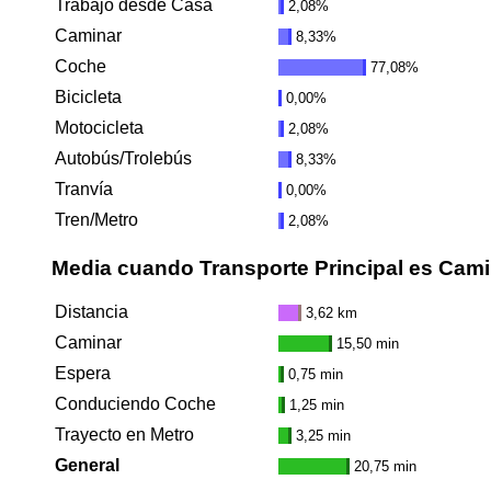
Trabajo desde Casa
2,08%
Caminar
8,33%
Coche
77,08%
Bicicleta
0,00%
Motocicleta
2,08%
Autobús/Trolebús
8,33%
Tranvía
0,00%
Tren/Metro
2,08%
Media cuando Transporte Principal es Cami
Distancia
3,62 km
Caminar
15,50 min
Espera
0,75 min
Conduciendo Coche
1,25 min
Trayecto en Metro
3,25 min
General
20,75 min