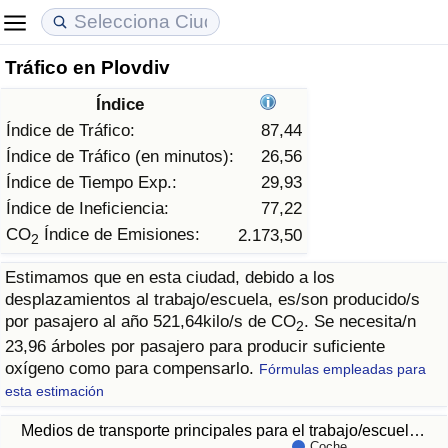
Tráfico en Plovdiv
Coste de vida
Precios de las propiedades
Calidad de Vida
Índice
Índice de Costo de Vida (Actual)
Índice de Precios de Inmuebles (Actual)
Índice de Calidad de Vida
Índice de Tráfico:
87,44
Índice de Tráfico (en minutos):
26,56
Índice de Costo de Vida
Índice de Precios de Inmuebles
Índice de Calidad de Vida (Actual)
Índice de Tiempo Exp.:
29,93
Índice de Ineficiencia:
77,22
Índice de costo de vida por país
Índice de Precios de Inmuebles por País
Índice de calidad de vida por país
CO
Índice de Emisiones:
2.173,50
2
Estimamos que en esta ciudad, debido a los
en aqaba
Delincuencia
desplazamientos al trabajo/escuela, es/son producido/s
por pasajero al año 521,64kilo/s de CO
. Se necesita/n
2
Calificación del Índice de Criminalidad
23,96 árboles por pasajero para producir suficiente
(Actual)
oxígeno como para compensarlo.
Fórmulas empleadas para
esta estimación
Índice de Criminalidad
Medios de transporte principales para el trabajo/escuel…
Coche