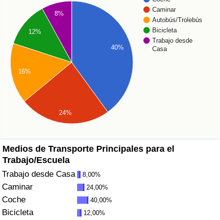
Índice de criminalidad por país
Caminar
8%
Autobús/Trolebús
Sanidad
Bicicleta
12%
Trabajo desde
40%
Casa
Índice de Sanidad (Actual)
16%
Índice de Sanidad
Índice de Sanidad por País
24%
Contaminación
Medios de Transporte Principales para el
Índice de Contaminación (Actual)
Trabajo/Escuela
Trabajo desde Casa
8,00%
Índice de contaminación
Caminar
24,00%
Coche
40,00%
Índice de Contaminación por País
Bicicleta
12,00%