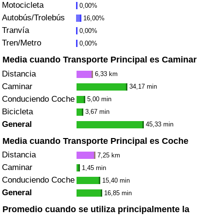
Motocicleta
0,00%
Tráfico
Autobús/Trolebús
16,00%
Tranvía
0,00%
Índice de Tráfico
Tren/Metro
0,00%
Índice de Tráfico (Actual)
Media cuando Transporte Principal es Caminar
Distancia
6,33 km
Índice de Tráfico por País
Caminar
34,17 min
Conduciendo Coche
5,00 min
Bicicleta
3,67 min
General
45,33 min
Media cuando Transporte Principal es Coche
Distancia
7,25 km
Caminar
1,45 min
Conduciendo Coche
15,40 min
General
16,85 min
Promedio cuando se utiliza principalmente la