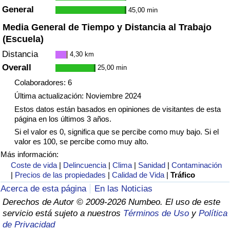
General
Tráfico
45,00 min
Media General de Tiempo y Distancia al Trabajo
Índice de Tráfico
(Escuela)
Distancia
4,30 km
Índice de Tráfico (Actual)
Overall
25,00 min
Colaboradores: 6
Índice de Tráfico por País
Última actualización: Noviembre 2024
Estos datos están basados en opiniones de visitantes de esta
página en los últimos 3 años.
Si el valor es 0, significa que se percibe como muy bajo. Si el
valor es 100, se percibe como muy alto.
Más información:
Coste de vida
|
Delincuencia
|
Clima
|
Sanidad
|
Contaminación
|
Precios de las propiedades
|
Calidad de Vida
|
Tráfico
Acerca de esta página
En las Noticias
Derechos de Autor © 2009-2026 Numbeo. El uso de este
servicio está sujeto a nuestros
Términos de Uso
y
Política
de Privacidad