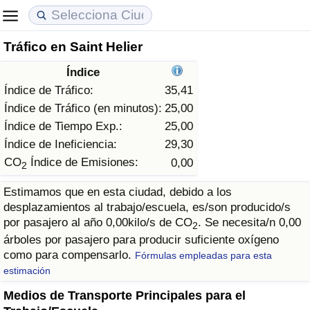
Tráfico en Saint Helier
Coste de vida
Precios de las propiedades
Calidad de Vida
Índice
Índice de Costo de Vida (Actual)
Índice de Precios de Inmuebles (Actual)
Índice de Calidad de Vida
Índice de Tráfico:
35,41
Índice de Tráfico (en minutos):
25,00
Índice de Costo de Vida
Índice de Precios de Inmuebles
Índice de Calidad de Vida (Actual)
Índice de Tiempo Exp.:
25,00
Índice de Ineficiencia:
29,30
Índice de costo de vida por país
Índice de Precios de Inmuebles por País
Índice de calidad de vida por país
CO
Índice de Emisiones:
0,00
2
Estimamos que en esta ciudad, debido a los
en aqaba
Delincuencia
desplazamientos al trabajo/escuela, es/son producido/s
por pasajero al año 0,00kilo/s de CO
. Se necesita/n 0,00
2
Calificación del Índice de Criminalidad
árboles por pasajero para producir suficiente oxígeno
(Actual)
como para compensarlo.
Fórmulas empleadas para esta
estimación
Índice de Criminalidad
Medios de Transporte Principales para el