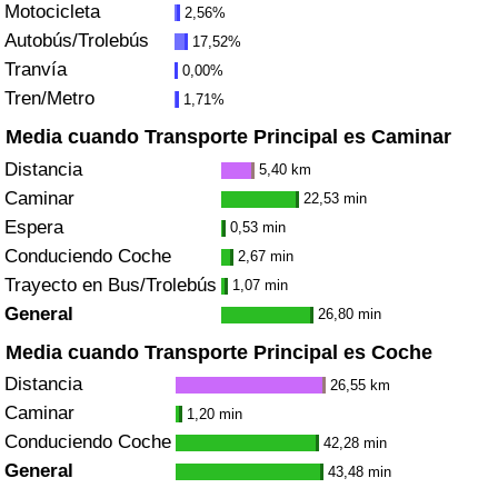
Motocicleta
2,56%
Tráfico
Autobús/Trolebús
17,52%
Tranvía
0,00%
Índice de Tráfico
Tren/Metro
1,71%
Índice de Tráfico (Actual)
Media cuando Transporte Principal es Caminar
Distancia
5,40 km
Índice de Tráfico por País
Caminar
22,53 min
Espera
0,53 min
Conduciendo Coche
2,67 min
Trayecto en Bus/Trolebús
1,07 min
General
26,80 min
Media cuando Transporte Principal es Coche
Distancia
26,55 km
Caminar
1,20 min
Conduciendo Coche
42,28 min
General
43,48 min