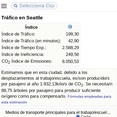
Tráfico en Seattle
Coste de vida
Precios de las propiedades
Calidad de Vida
Índice
Índice de Costo de Vida (Actual)
Índice de Precios de Inmuebles (Actual)
Índice de Calidad de Vida
Índice de Tráfico:
199,30
Índice de Tráfico (en minutos):
42,90
Índice de Costo de Vida
Índice de Precios de Inmuebles
Índice de Calidad de Vida (Actual)
Índice de Tiempo Exp.:
2.588,29
Índice de Ineficiencia:
249,56
Índice de costo de vida por país
Índice de Precios de Inmuebles por País
Índice de calidad de vida por país
CO
Índice de Emisiones:
8.050,53
2
Estimamos que en esta ciudad, debido a los
en aqaba
Delincuencia
desplazamientos al trabajo/escuela, es/son producido/s
por pasajero al año 1.932,13kilo/s de CO
. Se necesita/n
2
Calificación del Índice de Criminalidad
88,75 árboles por pasajero para producir suficiente
(Actual)
oxígeno como para compensarlo.
Fórmulas empleadas para
esta estimación
Índice de Criminalidad
Medios de transporte principales para el trabajo/escuel…
Coche