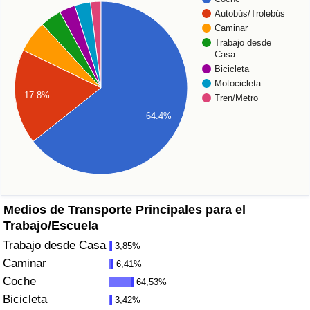
Índice de criminalidad por país
Autobús/Trolebús
Caminar
Sanidad
Trabajo desde
Casa
Bicicleta
Índice de Sanidad (Actual)
Motocicleta
17.8%
Tren/Metro
Índice de Sanidad
64.4%
Índice de Sanidad por País
Contaminación
Medios de Transporte Principales para el
Índice de Contaminación (Actual)
Trabajo/Escuela
Trabajo desde Casa
3,85%
Índice de contaminación
Caminar
6,41%
Coche
64,53%
Índice de Contaminación por País
Bicicleta
3,42%