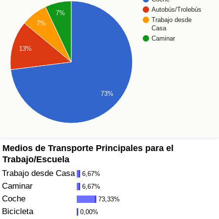
Autobús/Trolebús
7%
Sanidad
Trabajo desde
7%
Casa
Caminar
Índice de Sanidad (Actual)
13%
Índice de Sanidad
Índice de Sanidad por País
73%
Contaminación
Índice de Contaminación (Actual)
Medios de Transporte Principales para el
Trabajo/Escuela
Índice de contaminación
Trabajo desde Casa
6,67%
Caminar
6,67%
Índice de Contaminación por País
Coche
73,33%
Bicicleta
0,00%
Tráfico