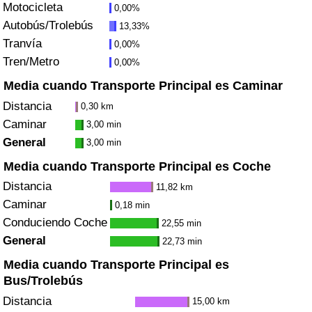
Motocicleta
0,00%
Autobús/Trolebús
13,33%
Índice de Tráfico
Tranvía
0,00%
Tren/Metro
0,00%
Índice de Tráfico (Actual)
Media cuando Transporte Principal es Caminar
Índice de Tráfico por País
Distancia
0,30 km
Caminar
3,00 min
General
3,00 min
Media cuando Transporte Principal es Coche
Distancia
11,82 km
Caminar
0,18 min
Conduciendo Coche
22,55 min
General
22,73 min
Media cuando Transporte Principal es
Bus/Trolebús
Distancia
15,00 km