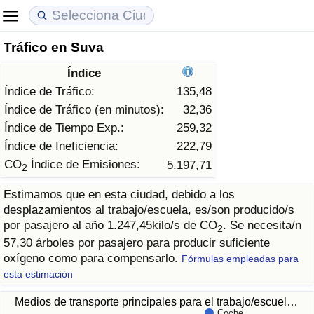
Tráfico en Suva
Coste de vida
Precios de las propiedades
Calidad de Vida
Índice
Índice de Costo de Vida (Actual)
Índice de Precios de Inmuebles (Actual)
Índice de Calidad de Vida
Índice de Tráfico:
135,48
Índice de Tráfico (en minutos):
32,36
Índice de Costo de Vida
Índice de Precios de Inmuebles
Índice de Calidad de Vida (Actual)
Índice de Tiempo Exp.:
259,32
Índice de Ineficiencia:
222,79
Índice de costo de vida por país
Índice de Precios de Inmuebles por País
Índice de calidad de vida por país
CO
Índice de Emisiones:
5.197,71
2
Estimamos que en esta ciudad, debido a los
en aqaba
Delincuencia
desplazamientos al trabajo/escuela, es/son producido/s
por pasajero al año 1.247,45kilo/s de CO
. Se necesita/n
2
Calificación del Índice de Criminalidad (Actual)
57,30 árboles por pasajero para producir suficiente
oxígeno como para compensarlo.
Fórmulas empleadas para
Índice de Criminalidad
esta estimación
Medios de transporte principales para el trabajo/escuel…
Índice de criminalidad por país
Coche