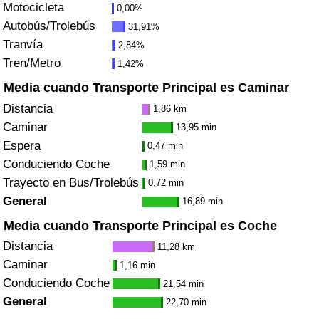
Motocicleta
0,00%
Tráfico
Autobús/Trolebús
31,91%
Tranvía
2,84%
Índice de Tráfico
Tren/Metro
1,42%
Índice de Tráfico (Actual)
Media cuando Transporte Principal es Caminar
Distancia
1,86 km
Índice de Tráfico por País
Caminar
13,95 min
Espera
0,47 min
Conduciendo Coche
1,59 min
Trayecto en Bus/Trolebús
0,72 min
General
16,89 min
Media cuando Transporte Principal es Coche
Distancia
11,28 km
Caminar
1,16 min
Conduciendo Coche
21,54 min
General
22,70 min