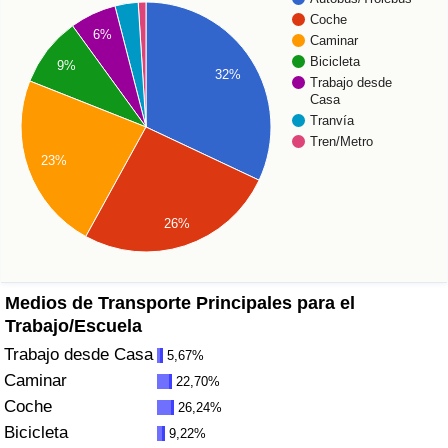
Índice de criminalidad por país
Coche
6%
Caminar
Sanidad
Bicicleta
9%
32%
Trabajo desde
Casa
Índice de Sanidad (Actual)
Tranvía
Tren/Metro
Índice de Sanidad
23%
Índice de Sanidad por País
26%
Contaminación
Medios de Transporte Principales para el
Índice de Contaminación (Actual)
Trabajo/Escuela
Trabajo desde Casa
5,67%
Índice de contaminación
Caminar
22,70%
Coche
26,24%
Índice de Contaminación por País
Bicicleta
9,22%