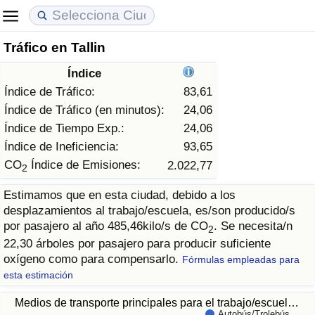
Tráfico en Tallin
Coste de vida
Precios de las propiedades
Calidad de Vida
Índice
Índice de Costo de Vida (Actual)
Índice de Precios de Inmuebles (Actual)
Índice de Calidad de Vida
Índice de Tráfico:
83,61
Índice de Tráfico (en minutos):
24,06
Índice de Costo de Vida
Índice de Precios de Inmuebles
Índice de Calidad de Vida (Actual)
Índice de Tiempo Exp.:
24,06
Índice de Ineficiencia:
93,65
Índice de costo de vida por país
Índice de Precios de Inmuebles por País
Índice de calidad de vida por país
CO
Índice de Emisiones:
2.022,77
2
Estimamos que en esta ciudad, debido a los
en aqaba
Delincuencia
desplazamientos al trabajo/escuela, es/son producido/s
por pasajero al año 485,46kilo/s de CO
. Se necesita/n
2
Calificación del Índice de Criminalidad
22,30 árboles por pasajero para producir suficiente
(Actual)
oxígeno como para compensarlo.
Fórmulas empleadas para
esta estimación
Índice de Criminalidad
Medios de transporte principales para el trabajo/escuel…
Autobús/Trolebús