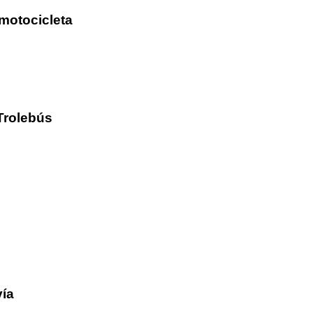
motocicleta
Trolebús
vía