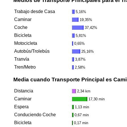
Medios de Transporte Principales para el T
Trabajo desde Casa
5,16%
Caminar
19,35%
Coche
37,42%
Bicicleta
5,81%
Motocicleta
0,65%
Autobús/Trolebús
25,16%
Tranvía
3,87%
Tren/Metro
2,58%
Media cuando Transporte Principal es Cami
Distancia
2,34 km
Caminar
17,30 min
Espera
1,13 min
Conduciendo Coche
0,67 min
Bicicleta
0,17 min