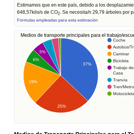
Estimamos que en este país, debido a los desplazamien
648,57kilo/s de CO
. Se necesita/n 29,79 árboles por 
2
Fórmulas empleadas para esta estimación
Medios de transporte principales para el trabajo/esc
Coche
Autobús/Tr
5%
Caminar
6%
Bicicleta
37%
Trabajo de
Casa
Tranvía
19%
Tren/Metro
Motociclet
25%