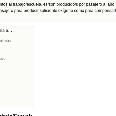
tos al trabajo/escuela, es/son producido/s por pasajero al año
pasajero para producir suficiente oxígeno como para compensarl
uela e…
olebús
sde
a