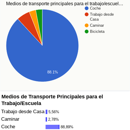
Índice de criminalidad por país
Medios de transporte principales para el trabajo/escuel…
Coche
Trabajo desde
Sanidad
Casa
Caminar
Bicicleta
Índice de Sanidad (Actual)
Índice de Sanidad
Índice de Sanidad por País
88.1%
Contaminación
Índice de Contaminación (Actual)
Medios de Transporte Principales para el
Trabajo/Escuela
Índice de contaminación
Trabajo desde Casa
5,56%
Caminar
2,78%
Índice de Contaminación por País
Coche
88,89%