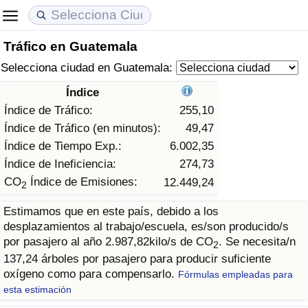
Tráfico en Guatemala
Coste de vida
Precios de las propiedades
Calidad de Vida
Selecciona ciudad en Guatemala:
Índice de Costo de Vida (Actual)
Índice de Precios de Inmuebles (Actual)
Índice de Calidad de Vida
Índice
Índice de Tráfico:
255,10
Índice de Costo de Vida
Índice de Precios de Inmuebles
Índice de Calidad de Vida (Actual)
Índice de Tráfico (en minutos):
49,47
Índice de Tiempo Exp.:
6.002,35
Índice de costo de vida por país
Índice de Precios de Inmuebles por País
Índice de calidad de vida por país
Índice de Ineficiencia:
274,73
CO
Índice de Emisiones:
12.449,24
2
en aqaba
Delincuencia
Estimamos que en este país, debido a los
desplazamientos al trabajo/escuela, es/son producido/s
Calificación del Índice de Criminalidad
por pasajero al año 2.987,82kilo/s de CO
. Se necesita/n
(Actual)
2
137,24 árboles por pasajero para producir suficiente
oxígeno como para compensarlo.
Fórmulas empleadas para
Índice de Criminalidad
esta estimación