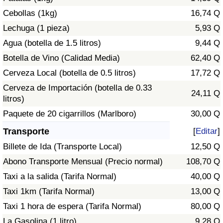
Tráfico
Cebollas (1kg)
16,74 Q
Lechuga (1 pieza)
5,93 Q
Índice de Tráfico
Agua (botella de 1.5 litros)
9,44 Q
Botella de Vino (Calidad Media)
62,40 Q
Índice de Tráfico (Actual)
Cerveza Local (botella de 0.5 litros)
17,72 Q
Índice de Tráfico por País
Cerveza de Importación (botella de 0.33
24,11 Q
litros)
Paquete de 20 cigarrillos (Marlboro)
30,00 Q
Transporte
[
Editar
]
Billete de Ida (Transporte Local)
12,50 Q
Abono Transporte Mensual (Precio normal)
108,70 Q
Taxi a la salida (Tarifa Normal)
40,00 Q
Taxi 1km (Tarifa Normal)
13,00 Q
Taxi 1 hora de espera (Tarifa Normal)
80,00 Q
La Gasolina (1 litro)
9,28 Q