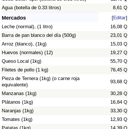
Índice de criminalidad por país
Agua (botella de 0.33 litros)
8,61 Q
Sanidad
Mercados
[
Editar
]
Leche (normal), (1 litro)
16,08 Q
Índice de Sanidad (Actual)
Barra de pan blanco del día (500g)
23,01 Q
Arroz (blanco), (1kg)
15,03 Q
Índice de Sanidad
Huevos (normales) (12)
19,27 Q
Índice de Sanidad por País
Queso Local (1kg)
55,70 Q
Filetes de pollo (1 kg)
76,45 Q
Contaminación
Pieza de Ternera (1kg) (o carne roja
93,68 Q
equivalente)
Índice de Contaminación (Actual)
Manzanas (1kg)
30,28 Q
Plátanos (1kg)
16,84 Q
Índice de contaminación
Naranjas (1kg)
33,30 Q
Tomates (1kg)
12,93 Q
Índice de Contaminación por País
Patatas (1kg)
14,39 Q