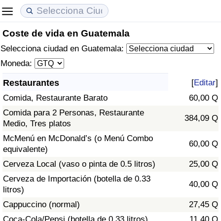
Coste de vida en Guatemala
Coste de vida
Precios de las propiedades
Calidad de Vida
Selecciona ciudad en Guatemala:
Índice de Costo de Vida (Actual)
Índice de Precios de Inmuebles (Actual)
Índice de Calidad de Vida
Moneda:
Restaurantes
[
Editar
]
Índice de Costo de Vida
Índice de Precios de Inmuebles
Índice de Calidad de Vida (Actual)
Comida, Restaurante Barato
60,00 Q
Índice de costo de vida por país
Índice de Precios de Inmuebles por País
Índice de calidad de vida por país
Comida para 2 Personas, Restaurante
384,09 Q
Medio, Tres platos
en aqaba
Delincuencia
McMenú en McDonald’s (o Menú Combo
60,00 Q
equivalente)
Calificación del Índice de Criminalidad
Cerveza Local (vaso o pinta de 0.5 litros)
25,00 Q
(Actual)
Cerveza de Importación (botella de 0.33
40,00 Q
litros)
Índice de Criminalidad
Cappuccino (normal)
27,45 Q
Coca-Cola/Pepsi (botella de 0.33 litros)
11,40 Q