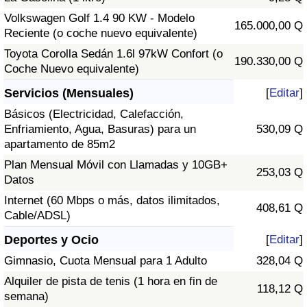
Volkswagen Golf 1.4 90 KW - Modelo
165.000,00 Q
Reciente (o coche nuevo equivalente)
Toyota Corolla Sedán 1.6l 97kW Confort (o
190.330,00 Q
Coche Nuevo equivalente)
Servicios (Mensuales)
[
Editar
]
Básicos (Electricidad, Calefacción,
Enfriamiento, Agua, Basuras) para un
530,09 Q
apartamento de 85m2
Plan Mensual Móvil con Llamadas y 10GB+
253,03 Q
Datos
Internet (60 Mbps o más, datos ilimitados,
408,61 Q
Cable/ADSL)
Deportes y Ocio
[
Editar
]
Gimnasio, Cuota Mensual para 1 Adulto
328,04 Q
Alquiler de pista de tenis (1 hora en fin de
118,12 Q
semana)