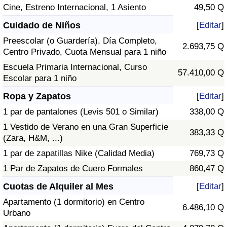
Cine, Estreno Internacional, 1 Asiento
49,50 Q
Cuidado de Niños
[
Editar
]
Preescolar (o Guardería), Día Completo,
2.693,75 Q
Centro Privado, Cuota Mensual para 1 niño
Escuela Primaria Internacional, Curso
57.410,00 Q
Escolar para 1 niño
Ropa y Zapatos
[
Editar
]
1 par de pantalones (Levis 501 o Similar)
338,00 Q
1 Vestido de Verano en una Gran Superficie
383,33 Q
(Zara, H&M, ...)
1 par de zapatillas Nike (Calidad Media)
769,73 Q
1 Par de Zapatos de Cuero Formales
860,47 Q
Cuotas de Alquiler al Mes
[
Editar
]
Apartamento (1 dormitorio) en Centro
6.486,10 Q
Urbano