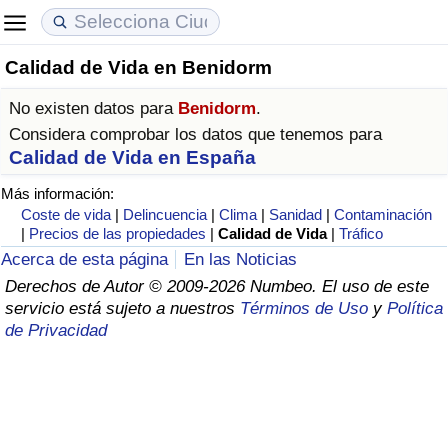
Calidad de Vida en Benidorm
Coste de vida
Precios de las propiedades
Calidad de Vida
No existen datos para
Benidorm
.
Índice de Costo de Vida (Actual)
Índice de Precios de Inmuebles (Actual)
Índice de Calidad de Vida
Considera comprobar los datos que tenemos para
Calidad de Vida en España
Índice de Costo de Vida
Índice de Precios de Inmuebles
Índice de Calidad de Vida (Actual)
Más información:
Coste de vida
|
Delincuencia
|
Clima
|
Sanidad
|
Contaminación
Índice de costo de vida por país
Índice de Precios de Inmuebles por País
Índice de calidad de vida por país
|
Precios de las propiedades
|
Calidad de Vida
|
Tráfico
Acerca de esta página
En las Noticias
en aqaba
Delincuencia
Derechos de Autor © 2009-2026 Numbeo. El uso de este
servicio está sujeto a nuestros
Términos de Uso
y
Política
de Privacidad
Calificación del Índice de Criminalidad
(Actual)
Índice de Criminalidad